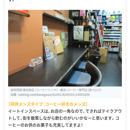
珈琲問屋 横浜西店 （コーヒートンヤ） - 横浜/コーヒー専門店 [食べログ]
出典：
tabelog.com/kanagawa/A1401/A140101/14003266
【同伴メンズタイプ：コーヒー好きのメンズ】
イートインスペースは、お店の一角なので、できればテイクアウ
トして、街を散策しながら飲むのがいいかなーと思います。コ
ーヒーのお供のお菓子も充実してますよ！