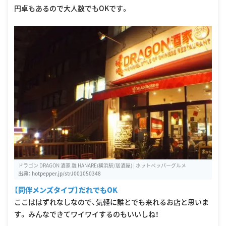
円卓もあるので大人数でもOKです。
ドラゴン DRAGON 酒家 離 HANARE(横浜駅/居酒屋) | ホットペッパーグルメ
出典：
hotpepper.jp/strJ001050348
【同伴メンズタイプ】だれでもOK
ここははずれなしなので、気軽に誰とでも来れるお店と思いま
す。 みんなできてワイワイするのもいいしね！