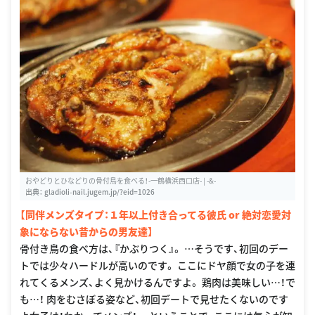
おやどりとひなどりの骨付鳥を食べる！-一鶴横浜西口店- | -&-
出典：
gladioli-nail.jugem.jp/?eid=1026
【同伴メンズタイプ：１年以上付き合ってる彼氏 or 絶対恋愛対
象にならない昔からの男友達】
骨付き鳥の食べ方は、『かぶりつく』。 …そうです、初回のデー
トでは少々ハードルが高いのです。 ここにドヤ顔で女の子を連
れてくるメンズ、よく見かけるんですよ。 鶏肉は美味しい…！で
も…！ 肉をむさぼる姿など、初回デートで見せたくないのです