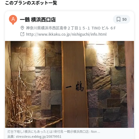
このプランのスポット一覧
一鶴 横浜西口店
A
50
神奈川県横浜市西区南幸２丁目１５-１ TINO ビル ６F
http://www.ikkaku.co.jp/nishiguchi/info.html
灯台下暗し！横浜にもあったとは！骨付鳥 一鶴＠横浜西口店 : Non ...
出典：
stressless.exblog.jp/20879951