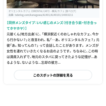
オリエンタル カフェ （ORIENTAL CAFE） - 横浜/カフェ [食べログ]
出典：
tabelog.com/kanagawa/A1401/A140101/14003211
【同伴メンズタイプ：いい感じのメンズ（付き合う前・付き合っ
てホヤホヤ）】
元彼くん(地方出身）に、 「横浜駅近くのおしゃれなカフェ、今か
ら行かない？」と夜言われ、 私「…あ。オリエンタルカフェ？」 元
彼「あ。知ってんの？」 って会話したことがあります。 メンズが
女性を連れていきたくなるお店のようです。 ちなみに、この時
は満席入れずで、地元のスタバに戻ってきたような記憶が...あ
るような、ないような...忘却の彼方...
このスポットの詳細を見る