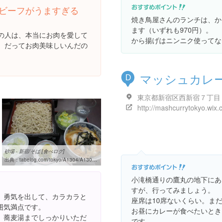
ビーフがうますぎる
焼き鳥屋さんのランチは、から
ます（いずれも970円）。
の人は、本当にお肉を愛して
から揚げはニンニク使ってな
。だってお肉美味しいんだの
マッシュカレ
D
砂場 - 新宿/そば [食べログ]
出典：
tabelog.com/tokyo/A1304/A130401/13058400
小滝橋通りの鷹丸の地下にあ
すが、行ってみましょう。
、勇気を出して、カラカラと
座席は10席ないくらい。ま
囲気満点です。
お昼にカレーが食べたいとき
。蕎麦湯までしっかりいただ
です。