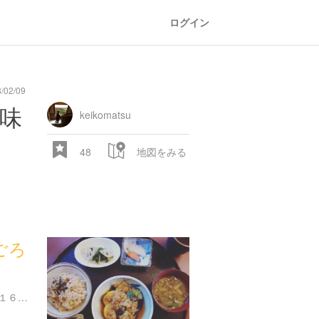
ログイン
02/09
味
keikomatsu
48
地図をみる
ごろ
東京都新宿区西新宿７丁目１６-２