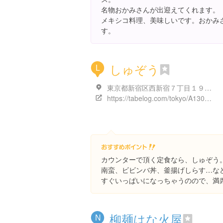
名物おかみさんが出迎えてくれます。
メキシコ料理、美味しいです。おかみ
す。
しゅぞう
L
東京都新宿区西新宿７丁目１９-２２
https://tabelog.com/tokyo/A1304/A130401/13159181/
カウンターで頂く定食なら、しゅぞう
南蛮、ビビンバ丼、釜揚げしらす…な
すぐいっぱいになっちゃうのので、満
柳麺はな火屋
N