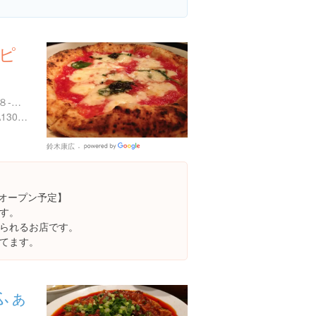
 ピ
東京都新宿区西新宿７丁目８-１１ 中川ビル １Ｆ
https://tabelog.com/tokyo/A1304/A130401/13096881/
鈴木康広
Google
Places
再オープン予定】
す。
られるお店です。
てます。
ふぁ