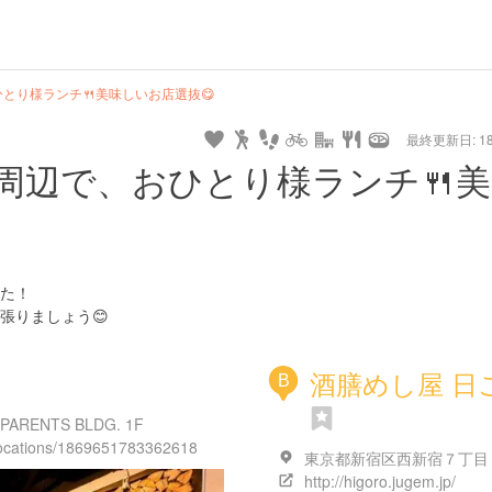
とり様ランチ🍴美味しいお店選抜😋
最終更新日: 18/
周辺で、おひとり様ランチ🍴美
た！
張りましょう😊
酒膳めし屋 日
B
ENTS BLDG. 1F
/locations/1869651783362618
http://higoro.jugem.jp/