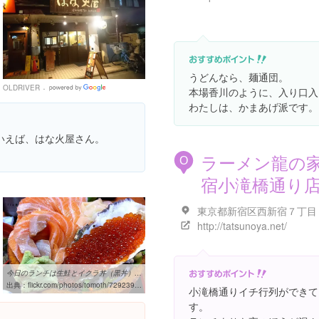
うどんなら、麺通団。
OLDRIVER
Google
本場香川のように、入り口入
Places
わたしは、かまあげ派です。
いえば、はな火屋さん。
ラーメン龍の家
O
宿小滝橋通り
http://tatsunoya.net/
今日のランチは生鮭とイクラ丼（黒丼） ¥980 #lunch | at タカマル鮮魚 ...
出典：
flickr.com/photos/tomoth/7292399972
小滝橋通りイチ行列ができて
す。