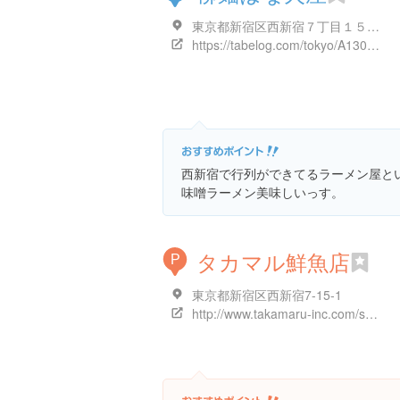
東京都新宿区西新宿７丁目１５-１７ 井西ビル 1F
https://tabelog.com/tokyo/A1304/A130401/13004220/
西新宿で行列ができてるラーメン屋と
味噌ラーメン美味しいっす。
タカマル鮮魚店
P
東京都新宿区西新宿7-15-1
http://www.takamaru-inc.com/shops#first