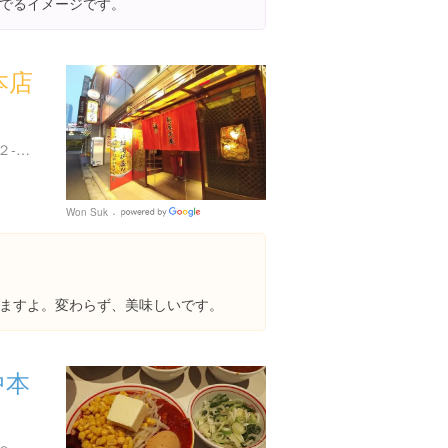
でるイメージです。
本店
東京都新宿区西新宿７丁目２-６ 西新宿Ｋ-１ビル 1F
Won Suk
Google
Places
ますよ。変わらず、美味しいです。
中本