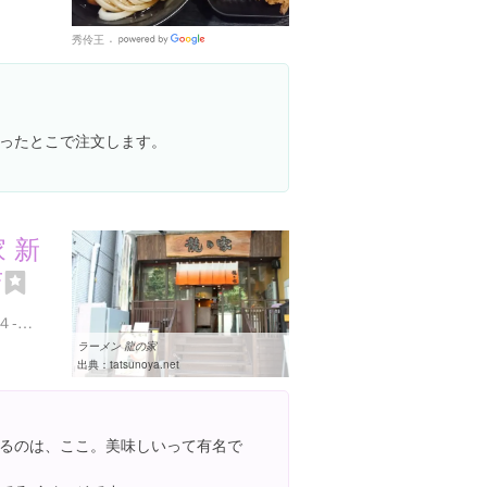
秀伶王
Google
Places
ったとこで注文します。
 新
店
東京都新宿区西新宿７丁目４-５ 冨士野ビル 1F
ラーメン 龍の家
出典：
tatsunoya.net
るのは、ここ。美味しいって有名で