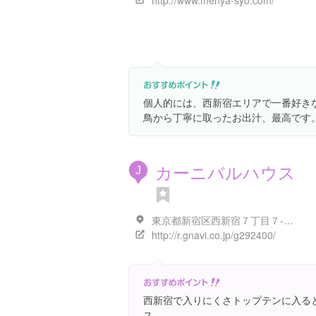
http://www.menya-syo.com/
個人的には、西新宿エリアで一番好き
鳥から丁寧に取ったお出汁、最高です
カーニバルハウス
J
東京都新宿区西新宿７丁目７-５-６
http://r.gnavi.co.jp/g292400/
西新宿で入りにくさトップテンに入る
ス。