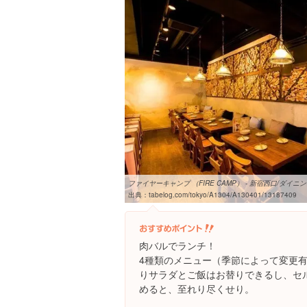
ファイヤーキャンプ （FIRE CAMP） - 新宿西口/ダイニン
出典：
tabelog.com/tokyo/A1304/A130401/13187409
肉バルでランチ！
4種類のメニュー（季節によって変更有
りサラダとご飯はお替りできるし、セ
めると、至れり尽くせり。