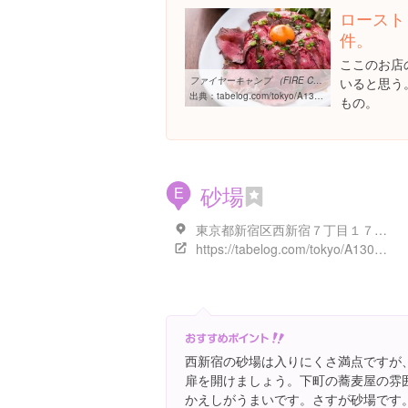
ロースト
件。
ここのお店
ファイヤーキャンプ （FIRE CAMP） - 新宿西口/ダイニングバー [食べログ]
いると思う
出典：
tabelog.com/tokyo/A1304/A130401/13187409
もの。
砂場
E
東京都新宿区西新宿７丁目１７-１１
https://tabelog.com/tokyo/A1304/A130401/13058400/
西新宿の砂場は入りにくさ満点ですが
扉を開けましょう。下町の蕎麦屋の雰
かえしがうまいです。さすが砂場です