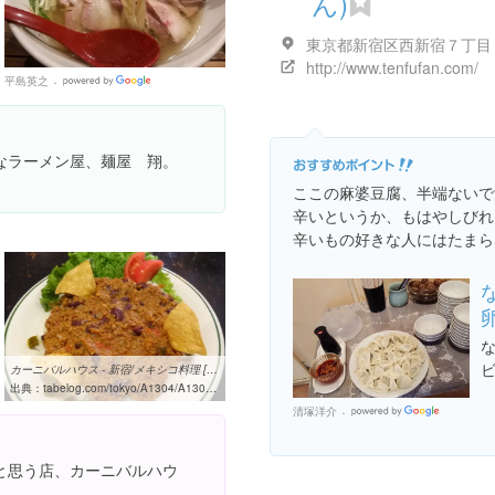
ん)
http://www.tenfufan.com/
平島英之
Google
Places
なラーメン屋、麺屋 翔。
。
ここの麻婆豆腐、半端ないで
辛いというか、もはやしびれ
辛いもの好きな人にはたまら
カーニバルハウス - 新宿/メキシコ料理 [食べログ]
出典：
tabelog.com/tokyo/A1304/A130401/13006841
清塚洋介
Googl
Places
と思う店、カーニバルハウ