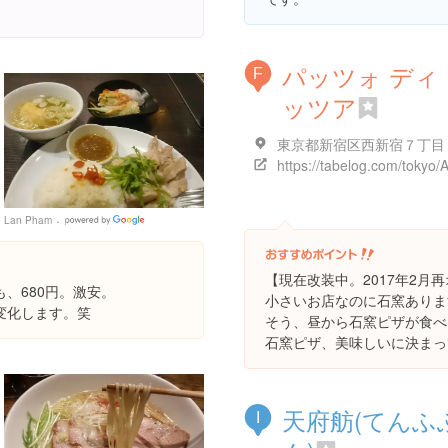
パッツォ ディ
F
ッツア
Lan Pham
Google
Places
【現在改装中。2017年2月
、680円。激安。
小さいお店なのに石窯ありま
変化します。笑
そう、昼から石窯ピザが食べ
石窯ピザ、美味しいに決まっ
天府舫(てんふ
I