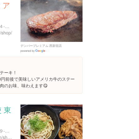
ミア
東京都新宿区西新宿７丁目４-５ 新宿ウエストスクエアビル １F
/shop/
デンバープレミアム 西新宿店
Google
Places
テーキ！
00円前後で美味しいアメリカ牛のステー
肉のお味、味わえます😋
 東
東京都新宿区西新宿７丁目９-１５ ダイカンプラザビジネス清田ビル １階
http://www.mentsu-dan.com/shop/shop_tokyo.html