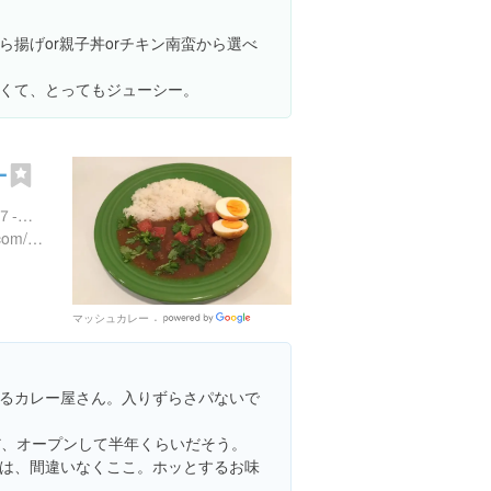
揚げor親子丼orチキン南蛮から選べ
くて、とってもジューシー。
ー
東京都新宿区西新宿７丁目７-２４ GSプラザ新宿
http://mashcurrytokyo.wix.com/mysite
マッシュカレー
Google
Places
るカレー屋さん。入りずらさパないで
だ、オープンして半年くらいだそう。
は、間違いなくここ。ホッとするお味