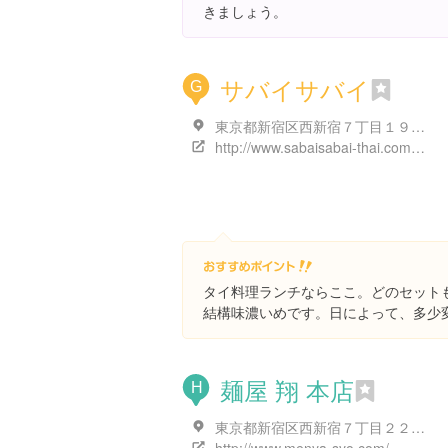
きましょう。
サバイサバイ
G
東京都新宿区西新宿７丁目１９-１８ セードル 新宿ハイツ 104A号室
http://www.sabaisabai-thai.com/menu.html
タイ料理ランチならここ。どのセットも
結構味濃いめです。日によって、多少
麺屋 翔 本店
H
東京都新宿区西新宿７丁目２２-３４