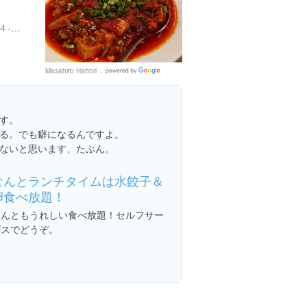
東京都新宿区西新宿７丁目４-９ 盛和ビル １F
Masahiro Hattori
Google
Places
す。
る。でも癖になるんですよ。
ないと思います、たぶん。
なんとランチタイムは水餃子＆
卵食べ放題！
なんともうれしい食べ放題！セルフサー
ビスでどうぞ。
e