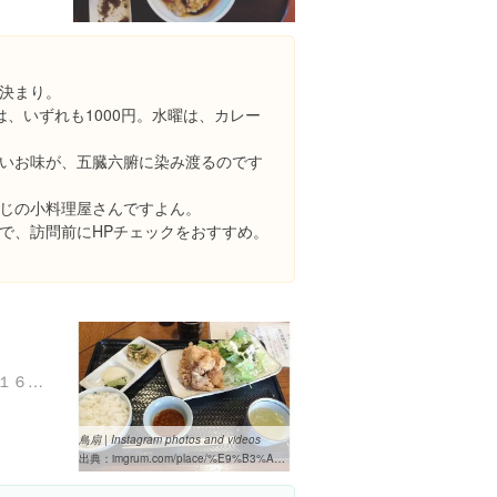
決まり。
、いずれも1000円。水曜は、カレー
いお味が、五臓六腑に染み渡るのです
じの小料理屋さんですよん。
で、訪問前にHPチェックをおすすめ。
東京都新宿区西新宿７丁目１６-１５ 第3歯朶ビル 1F
鳥扇 | Instagram photos and videos
出典：
imgrum.com/place/%E9%B3%A5%E6%89%87/1022279886