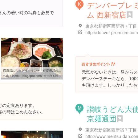
デンバープレ
K
ム 西新宿店
さんの若い時の写真も必見で
http://denver-premium.com
西新宿のしゅぞうでランチ | 荻窪周辺の地域情報ブログ
元気がないときは、昼からス
出典：
loc000.blogspot.com/2014/11/blog-post_11.html
デンバーステーキなら、10
キ頂けます。しっかりしたお
。
どの定食あります。
讃岐うどん大使
M
席の時はごめんなさい。
京麺通団