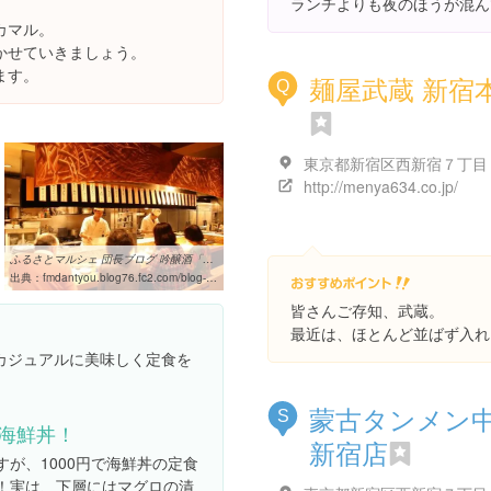
ランチよりも夜のほうが混ん
カマル。
かせていきましょう。
ます。
麺屋武蔵 新宿
Q
http://menya634.co.jp/
ふるさとマルシェ 団長ブログ 吟醸酒「神谷（かべや）」が新宿割烹「玄 ...
出典：
fmdantyou.blog76.fc2.com/blog-entry-365.html
皆さんご存知、武蔵。
最近は、ほとんど並ばず入れ
カジュアルに美味しく定食を
蒙古タンメン
S
海鮮丼！
新宿店
すが、1000円で海鮮丼の定食
！実は、下層にはマグロの漬