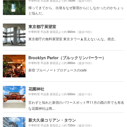
760m
中華料理 芊品香 新宿店より約
（徒歩13分）
帰ってきてから、出発をなぜ新宿からにしなかったのかちょっ
と悩んだ。
東京都庁展望室
860m
中華料理 芊品香 新宿店より約
（徒歩15分）
東京都庁の無料展望室 東京タワー🗼見えないんな。残念。
Brooklyn Parlor（ブルックリンパーラー）
880m
中華料理 芊品香 新宿店より約
（徒歩15分）
新宿 ブルーノートプロデュースのcafe
花園神社
650m
中華料理 芊品香 新宿店より約
（徒歩11分）
言わずと知れた新宿のパワースポット⛩11月の酉の市でも有名
な花園神社は商...
新大久保コリアン・タウン
720m
中華料理 芊品香 新宿店より約
（徒歩12分）