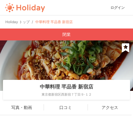
ログイン
Holiday トップ
中華料理 芊品香 新宿店
閉業
中華料理 芊品香 新宿店
東京都新宿区西新宿７丁目９-１２
写真・動画
口コミ
アクセス