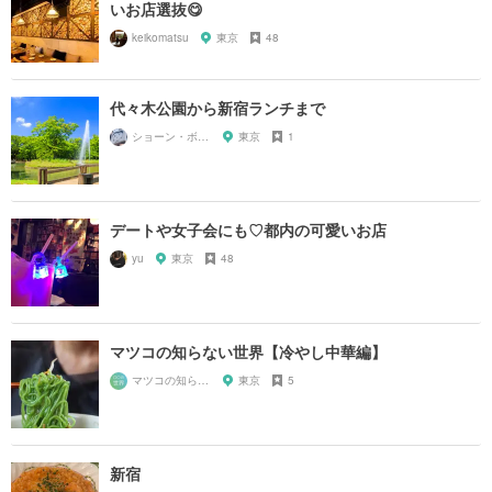
いお店選抜😋
keikomatsu
東京
48
代々木公園から新宿ランチまで
ショーン・ボーリー
東京
1
デートや女子会にも♡都内の可愛いお店
yu
東京
48
マツコの知らない世界【冷やし中華編】
マツコの知らない世界マニア
東京
5
新宿