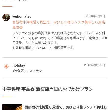
keikomatsu
2018年2月9日
西新宿小滝橋通り周辺で、おひとり様ランチ🍴美味しいお店
選抜😋
ランチの石焼きの麻婆豆腐やよだれ鶏は絶品です。スパイスが利
いていて、でも食べやすくて◎麻婆は辛さ選べます。定食は、800
円前後。もちろん麺もあります。
お昼時は混雑しているので、相席必至です。
Holiday
2018年9月26日
#飲食店 #レストラン
中華料理 芊品香 新宿店周辺のおでかけプラン
西新宿小滝橋通り周辺で、おひとり様ランチ🍴美味し