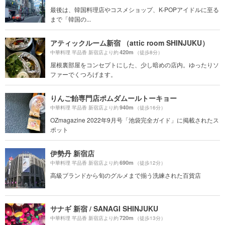
最後は、韓国料理店やコスメショップ、K-POPアイドルに至る
まで「韓国の...
アティックルーム新宿 （attic room SHINJUKU）
420m
中華料理 芊品香 新宿店より約
（徒歩8分）
屋根裏部屋をコンセプトにした、少し暗めの店内。ゆったりソ
ファーでくつろげます。
りんご飴専門店ポムダムールトーキョー
940m
中華料理 芊品香 新宿店より約
（徒歩16分）
OZmagazine 2022年9月号「池袋完全ガイド」に掲載されたス
ポット
伊勢丹 新宿店
690m
中華料理 芊品香 新宿店より約
（徒歩12分）
高級ブランドから旬のグルメまで揃う洗練された百貨店
サナギ 新宿 / SANAGI SHINJUKU
720m
中華料理 芊品香 新宿店より約
（徒歩13分）