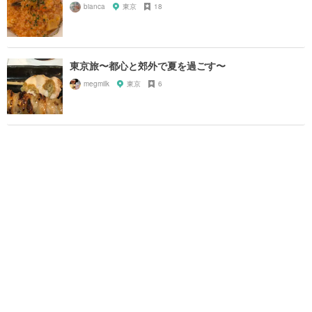
bianca
東京
18
東京旅〜都心と郊外で夏を過ごす〜
megmilk
東京
6