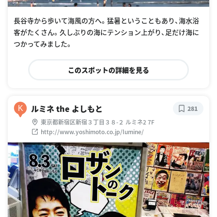
長谷寺から歩いて海風の方へ。猛暑ということもあり、海水浴
客がたくさん。久しぶりの海にテンション上がり、足だけ海に
つかってみました。
このスポットの詳細を見る
ルミネ the よしもと
K
281
東京都新宿区新宿３丁目３８-２ ルミネ2 7F
http://www.yoshimoto.co.jp/lumine/