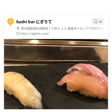
Sushi bar にぎりて
B
13
東京都新宿区西新宿７丁目９-１５ 新宿ダイカンプラザビジネ
ス清田ビル 1F
http://nigirite.com/