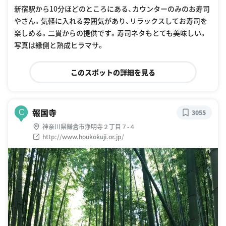
新宿駅から10分ほどのところにある、カウンターのみのお寿司
やさん。気軽に入れる雰囲気があり、リラックスしてお寿司を
楽しめる。二貫からの提供です。寿司ネタもとても美味しい。
写真は縁側と熟成ヒラマサ。
このスポットの詳細を見る
報国寺
C
3055
神奈川県鎌倉市浄明寺２丁目７-４
http://www.houkokuji.or.jp/