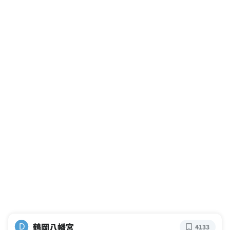
鶴岡八幡宮
D
4133