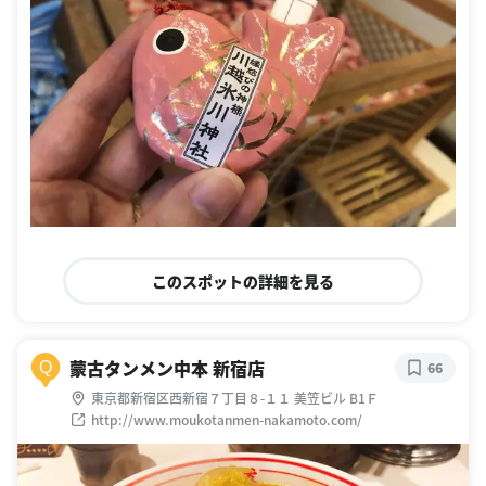
このスポットの詳細を見る
蒙古タンメン中本 新宿店
Q
66
東京都新宿区西新宿７丁目８-１１ 美笠ビル B1Ｆ
http://www.moukotanmen-nakamoto.com/