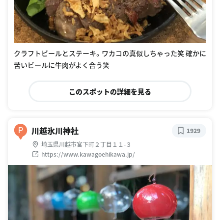
クラフトビールとステーキ。ワカコの真似しちゃった笑 確かに
苦いビールに牛肉がよく合う笑
このスポットの詳細を見る
川越氷川神社
P
1929
埼玉県川越市宮下町２丁目１１-３
https://www.kawagoehikawa.jp/