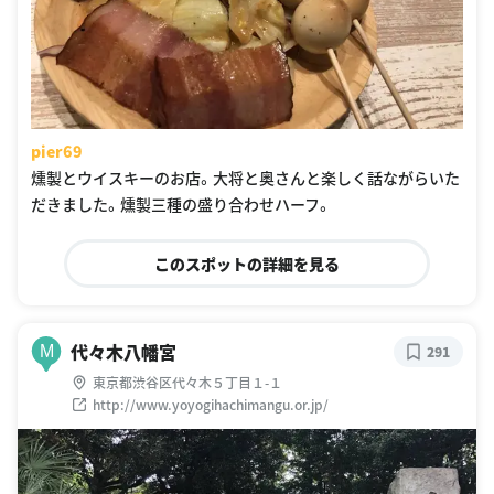
pier69
燻製とウイスキーのお店。大将と奥さんと楽しく話ながらいた
だきました。燻製三種の盛り合わせハーフ。
このスポットの詳細を見る
代々木八幡宮
M
291
東京都渋谷区代々木５丁目１-１
http://www.yoyogihachimangu.or.jp/