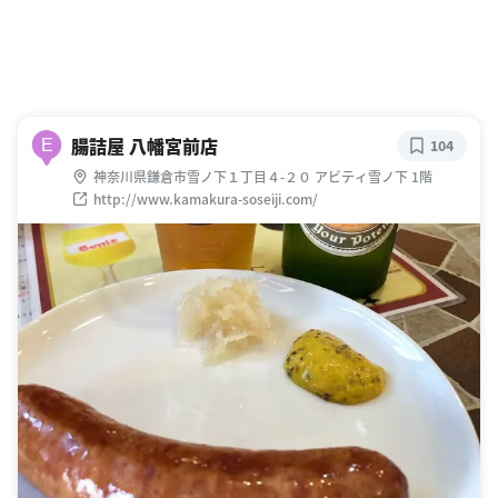
腸詰屋 八幡宮前店
E
104
神奈川県鎌倉市雪ノ下１丁目４-２０ アビティ雪ノ下 1階
http://www.kamakura-soseiji.com/