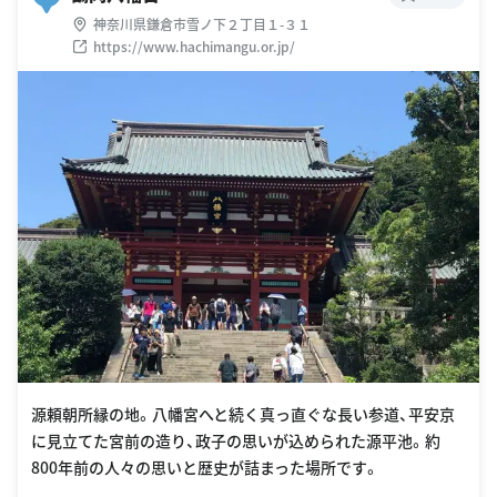
神奈川県鎌倉市雪ノ下２丁目１-３１
https://www.hachimangu.or.jp/
源頼朝所縁の地。八幡宮へと続く真っ直ぐな長い参道、平安京
に見立てた宮前の造り、政子の思いが込められた源平池。約
800年前の人々の思いと歴史が詰まった場所です。