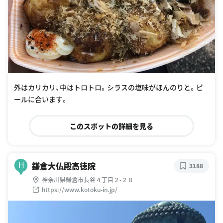
外はカリカリ、中はトロトロ。シラスの塩味がほんのりと。ビ
ールに合います。
このスポットの詳細を見る
鎌倉大仏殿高徳院
H
3188
神奈川県鎌倉市長谷４丁目２-２８
https://www.kotoku-in.jp/