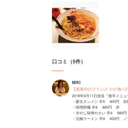
口コミ（5件）
MIKI
【真夜中のプリンス ロケ地へ
2016年6月11日放送『激辛メニ
・蒙古タンメン 辛5 800円 岩
・味噌卵麺 辛8 880円 岸
・冷やし味噌やさい 辛9 980
・北極ラーメン 辛9 830円 