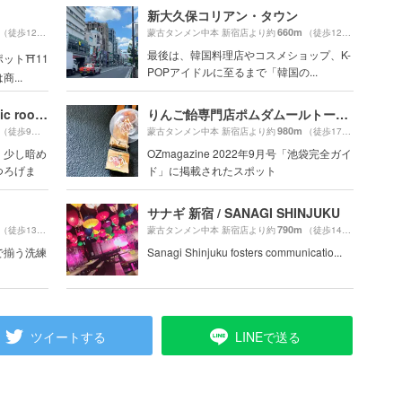
新大久保コリアン・タウン
660m
（徒歩12分）
蒙古タンメン中本 新宿店より約
（徒歩12分）
最後は、韓国料理店やコスメショップ、K-
ット⛩11
POPアイドルに至るまで「韓国の...
...
アティックルーム新宿 （attic room SHINJUKU）
りんご飴専門店ポムダムールトーキョー
980m
（徒歩9分）
蒙古タンメン中本 新宿店より約
（徒歩17分）
、少し暗め
OZmagazine 2022年9月号「池袋完全ガイ
つろげま
ド」に掲載されたスポット
サナギ 新宿 / SANAGI SHINJUKU
790m
（徒歩13分）
蒙古タンメン中本 新宿店より約
（徒歩14分）
で揃う洗練
Sanagi Shinjuku fosters communicatio...
ツイートする
LINEで送る