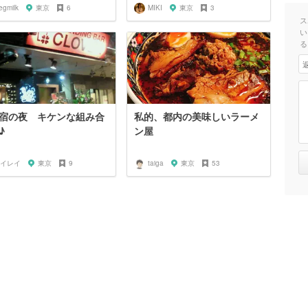
egmilk
東京
6
MIKI
東京
3
ス
い
る
宿の夜 キケンな組み合
私的、都内の美味しいラーメ
♪
ン屋
イレイ
東京
9
taiga
東京
53