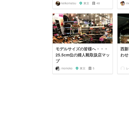
keikomatsu
東京
48
m
モデルサイズの皆様へ・・・
西新
25.5cm位の婦人靴取扱店マッ
わせ
プ
momoko
東京
5
レ