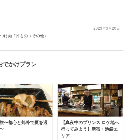
2023年3月20日
 #つけ麺 #丼もの（その他）
おでかけプラン
旅〜都心と郊外で夏を過
【真夜中のプリンス ロケ地へ
〜
行ってみよう】新宿・池袋エ
リア