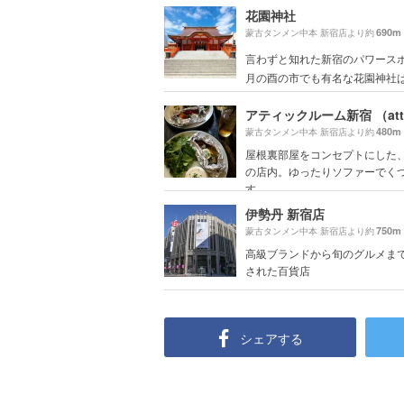
花園神社
690m
蒙古タンメン中本 新宿店より約
言わずと知れた新宿のパワースポ
月の酉の市でも有名な花園神社は商
480m
蒙古タンメン中本 新宿店より約
屋根裏部屋をコンセプトにした
の店内。ゆったりソファーでく
す。
伊勢丹 新宿店
750m
蒙古タンメン中本 新宿店より約
高級ブランドから旬のグルメま
された百貨店
シェアする