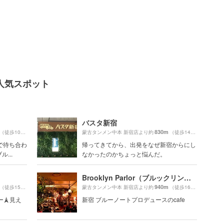
人気スポット
バスタ新宿
830m
（徒歩10分）
蒙古タンメン中本 新宿店より約
（徒歩14分）
で待ち合わ
帰ってきてから、出発をなぜ新宿からにし
...
なかったのかちょっと悩んだ。
Brooklyn Parlor（ブルックリンパーラー）
940m
（徒歩15分）
蒙古タンメン中本 新宿店より約
（徒歩16分）
🗼見え
新宿 ブルーノートプロデュースのcafe