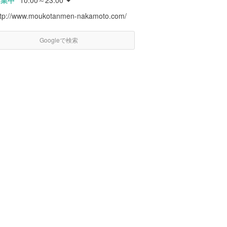
営業中
10:00～23:00
ttp://www.moukotanmen-nakamoto.com/
Googleで検索