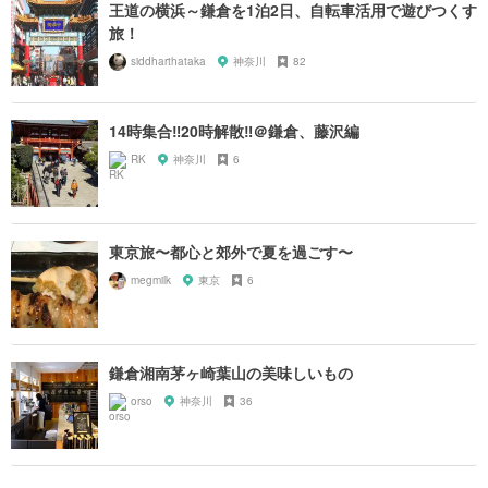
王道の横浜～鎌倉を1泊2日、自転車活用で遊びつくす
旅！
siddharthataka
神奈川
82
14時集合‼︎20時解散‼︎＠鎌倉、藤沢編
RK
神奈川
6
東京旅〜都心と郊外で夏を過ごす〜
megmilk
東京
6
鎌倉湘南茅ヶ崎葉山の美味しいもの
orso
神奈川
36