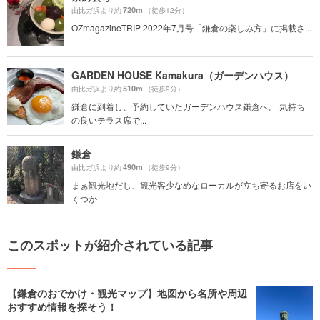
720m
由比ガ浜より約
（徒歩12分）
OZmagazineTRIP 2022年7月号「鎌倉の楽しみ方」に掲載さ...
GARDEN HOUSE Kamakura（ガーデンハウス）
510m
由比ガ浜より約
（徒歩9分）
鎌倉に到着し、予約していたガーデンハウス鎌倉へ。 気持ち
の良いテラス席で...
鎌倉
490m
由比ガ浜より約
（徒歩9分）
まぁ観光地だし、観光客少なめなローカルが立ち寄るお店をい
くつか
このスポットが紹介されている記事
【鎌倉のおでかけ・観光マップ】地図から名所や周辺
おすすめ情報を探そう！