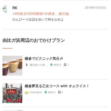
RK
2018年10月3日
14時集合‼︎20時解散‼︎＠鎌倉、藤沢編
のんびーり浜辺を歩いて時を止めよ
由比ガ浜周辺のおでかけプラン
鎌倉でピクニック気分🎶
魔法使いの弟子 kiki
神奈川
7
鎌倉夢見る乙女コース with オムライス！
mukoujima
神奈川
6