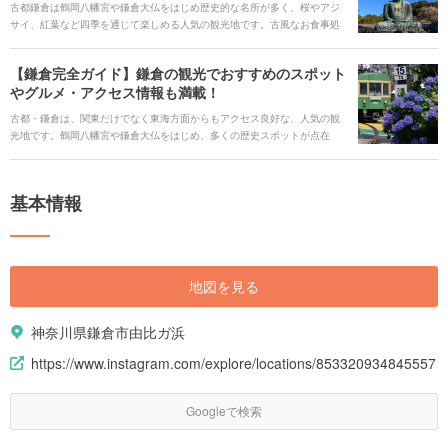
古都鎌倉は鶴岡八幡宮や鎌倉大仏をはじめ歴史的な名所が多く、桜やアジ
サイ、紅葉など四季を通じて楽しめる人気の観光地です。古風なお食事処
から最新カフェまで、グルメスポットも充実しています。 地図から鎌倉の
定番スポットを探せるおでかけ・観光マップで、素敵な旅の計画を立てて
【鎌倉完全ガイド】鎌倉の観光でおすすめのスポット
みましょう。
やグルメ・アクセス情報も満載！
古都・鎌倉は、関東だけでなく東海方面からもアクセス良好な、人気の観
光地です。鶴岡八幡宮や鎌倉大仏をはじめ、多くの歴史スポットが点在
し、桜やアジサイ、紅葉の名所も多数。古風なお食事処から最新カフェま
で、グルメスポットも充実しています。 ですが、いざ鎌倉観光をしようと
しても、どこへ行けばいいか迷ってしまったり、毎回同じ場所を選んでし
基本情報
まったり、ということはありませんか？ そこで今回は、鎌倉の魅力を余す
ところなくお伝えすべく、注目スポットに加え、季節の花々やイベント情
報、グルメの人気店や、移動手段などを詳しくご紹介します。 お好みのス
ポットを見つけて、癒やしの鎌倉旅をコーディネートしましょう！
地図を見る
神奈川県鎌倉市由比ガ浜
https://www.instagram.com/explore/locations/853320934845557
Googleで検索