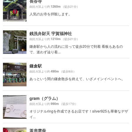
長谷寺
1260m
由比ガ浜より約
（徒歩21分）
人気のお寺を拝観します。
銭洗弁財天 宇賀福神社
1210m
由比ガ浜より約
（徒歩21分）
鎌倉駅から人の流れに沿って徒歩20分で到着 看板もあるの
で、迷わず辿り着...
鎌倉駅
490m
由比ガ浜より約
（徒歩9分）
あっという間の鎌倉散歩を終えて、いざメインイベントへ。
gram（グラム）
990m
由比ガ浜より約
（徒歩17分）
オリジナルringを作成できるお店です！silver925も華奢なデザ
イ...
茶房雲母