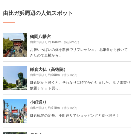
由比ガ浜周辺の人気スポット
鶴岡八幡宮
1500m
由比ガ浜より約
（徒歩25分）
お腹いっぱいの体を散歩でリフレッシュ。 北鎌倉から歩いて
きたので真横から...
鎌倉大仏（高徳院）
960m
由比ガ浜より約
（徒歩16分）
鎌倉駅から歩くと、それなりに時間かかりました。江ノ電乗り
放題チケット買っ...
小町通り
910m
由比ガ浜より約
（徒歩16分）
鎌倉観光の定番、小町通りでショッピングと食べ歩き！