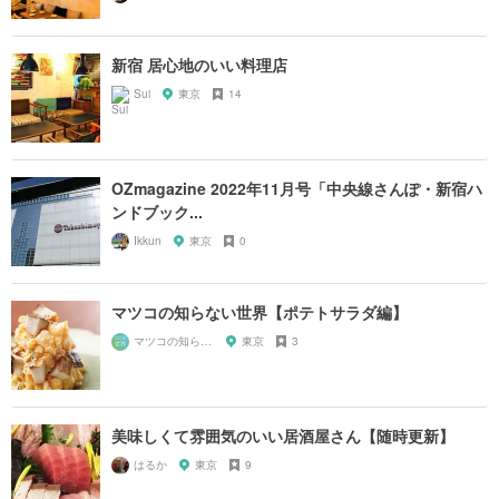
新宿 居心地のいい料理店
Sui
東京
14
OZmagazine 2022年11月号「中央線さんぽ・新宿ハ
ンドブック...
Ikkun
東京
0
マツコの知らない世界【ポテトサラダ編】
マツコの知らない世界マニア
東京
3
美味しくて雰囲気のいい居酒屋さん【随時更新】
はるか
東京
9