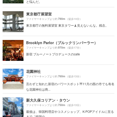
と悩んだ。
東京都庁展望室
790m
ファイヤーキャンプより約
（徒歩14分）
東京都庁の無料展望室 東京タワー🗼見えないんな。残念。
Brooklyn Parlor（ブルックリンパーラー）
970m
ファイヤーキャンプより約
（徒歩17分）
新宿 ブルーノートプロデュースのcafe
花園神社
760m
ファイヤーキャンプより約
（徒歩13分）
言わずと知れた新宿のパワースポット⛩11月の酉の市でも有名
な花園神社は商...
新大久保コリアン・タウン
750m
ファイヤーキャンプより約
（徒歩13分）
最後は、韓国料理店やコスメショップ、K-POPアイドルに至る
まで「韓国の...