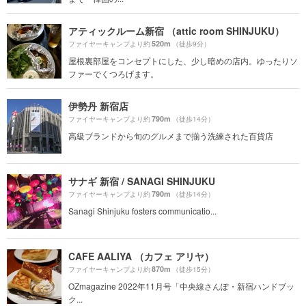
アティックルーム新宿 （attic room SHINJUKU）
520m
ファイヤーキャンプより約
（徒歩9分）
屋根裏部屋をコンセプトにした、少し暗めの店内。ゆったりソ
ファーでくつろげます。
伊勢丹 新宿店
790m
ファイヤーキャンプより約
（徒歩14分）
高級ブランドから旬のグルメまで揃う洗練された百貨店
サナギ 新宿 / SANAGI SHINJUKU
790m
ファイヤーキャンプより約
（徒歩14分）
Sanagi Shinjuku fosters communicatio...
CAFE AALIYA （カフェ アリヤ）
870m
ファイヤーキャンプより約
（徒歩15分）
OZmagazine 2022年11月号「中央線さんぽ・新宿ハンドブッ
ク...