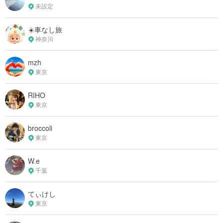
未設定
☀️車なし旅
神奈川
mzh
東京
RIHO
東京
broccoli
東京
W.e
千葉
てぃけし
東京