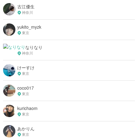
古江優生
神奈川
yukito_myzk
東京
なりなり
神奈川
けーすけ
東京
coco017
東京
kurichaom
東京
あかりん
東京