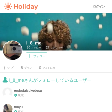
ログイン
i_8_me
30
27
フォロー
フォロワー
フォロー
8
0
トップ
プラン
フォトレポ
i_8_meさんがフォローしているユーザー
endodaisukedesu
東京
mayu
東京