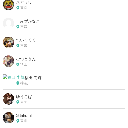
スガサワ
東京
しみずかなこ
東京
れいまろろ
東京
むつとさん
埼玉
福田 尚輝
神奈川
ゆうこば
東京
S.takumi
東京