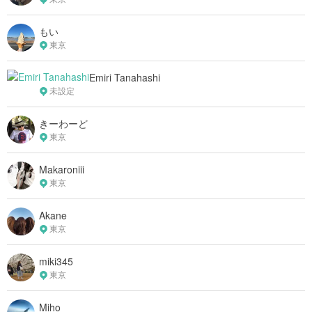
もい
東京
Emiri Tanahashi
未設定
きーわーど
東京
Makaroniii
東京
Akane
東京
miki345
東京
Miho