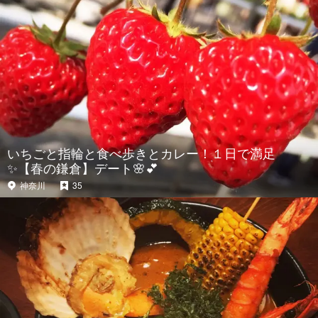
いちごと指輪と食べ歩きとカレー！１日で満足
✨【春の鎌倉】デート🌸💕
神奈川
35