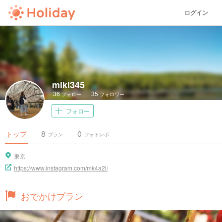
ログイン
miki345
36
35
フォロー
フォロワー
フォロー
8
0
トップ
プラン
フォトレポ
東京
https://www.instagram.com/mk4a2i/
おでかけプラン