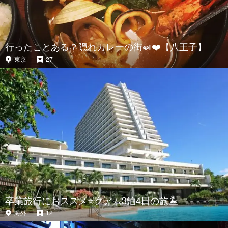
行ったことある？隠れカレーの街🍛❤️【八王子】
東京
27
卒業旅行におススメ⭐️グアム3泊4日の旅🏝
海外
12