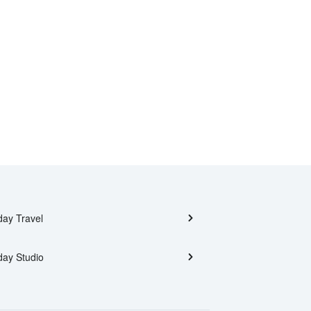
day Travel
day Studio