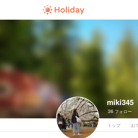
miki345
36
フォロー
トップ
お