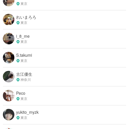
東京
れいまろろ
東京
i_8_me
東京
S.takumi
東京
古江優生
神奈川
Peco
東京
yukito_myzk
東京