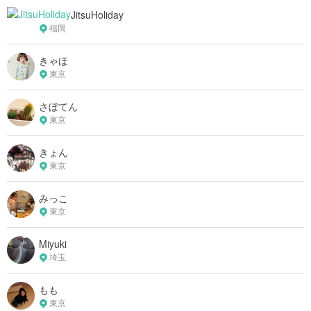
JitsuHoliday
福岡
きゃほ
東京
さぼてん
東京
きょん
東京
みっこ
東京
Miyuki
埼玉
もも
東京