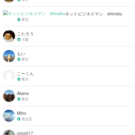
ネットビジネスマン shinobu
東京
こたろう
大阪
もい
東京
こーくん
東京
Akane
東京
Miho
未設定
coco017