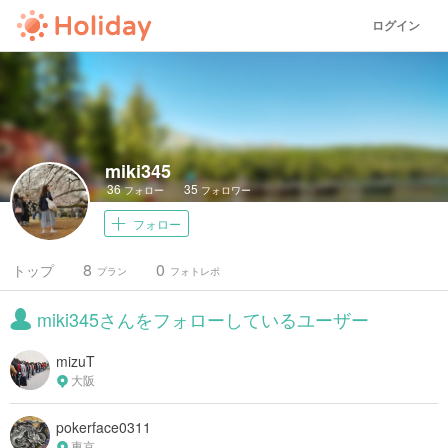
ログイン
miki345
36
35
フォロー
フォロワー
フォロー
8
0
トップ
プラン
フォトレポ
miki345さんをフォローしているユーザー
mizuT
大阪
pokerface0311
東京