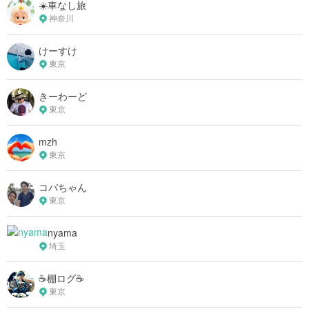
☀️車なし旅
神奈川
けーすけ
東京
きーわーど
東京
mzh
東京
コバちゃん
東京
nyama
埼玉
☕️棚ログ☕️
東京