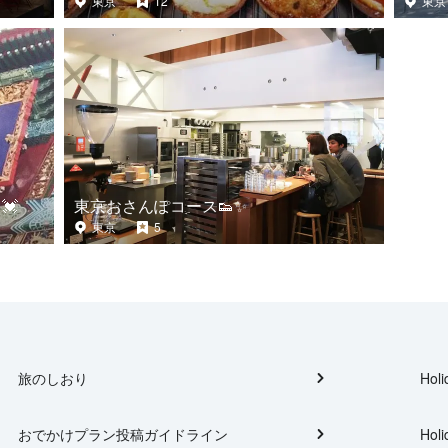
東京
12
東京
💓
東京おさんぽコース👟✨
東京
5
旅のしおり
Holi
おでかけプラン投稿ガイドライン
Holi