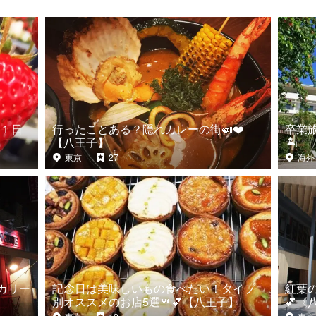
１日
行ったことある？隠れカレーの街🍛❤️
卒業旅
【八王子】
🏝
東京
27
海外
カリー
記念日は美味しいもの食べたい！タイプ
紅葉
別オススメのお店5選🍴💕【八王子】
💕《