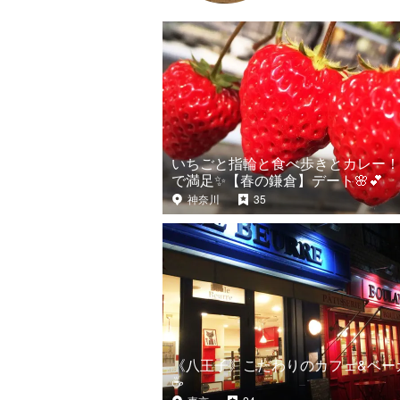
いちごと指輪と食べ歩きとカレー！
で満足✨【春の鎌倉】デート🌸💕
神奈川
35
《八王子》こだわりのカフェ&ベー
☕️