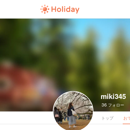
miki345
36
フォロー
トップ
お