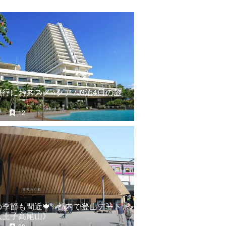
行におススメ⭐️グアム3泊4日の旅
12
の季節も間近🍁✨都内で登山デート
八王子高尾山》