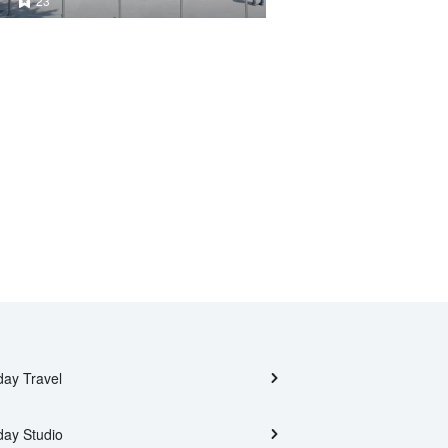
23
day Travel
day Studio