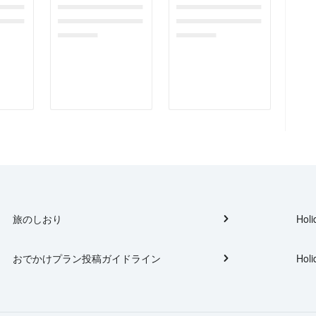
gefor
dummymessagefor
dummymessagefor
tplac
photoreportplac
photoreportplac
eholder
eholder
旅のしおり
Holi
おでかけプラン投稿ガイドライン
Holi