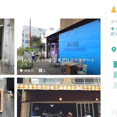
ホ
山のセ
【みなとみらい】定番クリスマスデート
プラン
神奈川
2