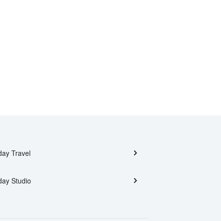
day Travel
day Studio