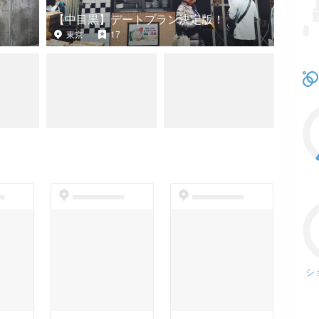
【中目黒】デートプラン決定版！
東京
17
t
dummyspot
dummyspot
シ