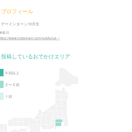
プロフィール
リデーインターン10月生
神奈川
https://www.instagram.com/yukifurue_/
投稿しているおでかけエリア
6 回以上
2 〜 5 回
1 回