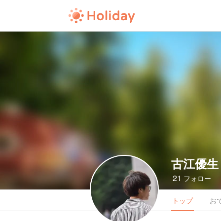
古江優生
21
フォロー
トップ
お