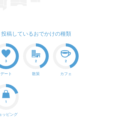
投稿しているおでかけの種類
3
2
2
デート
散策
カフェ
1
ョッピング