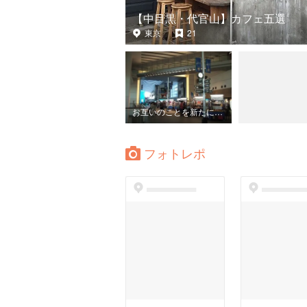
【中目黒・代官山】カフェ五選
東京
21
お互いのことを新たに知ることができ、自分の新たな一面を見せることができるデートプラン
フォトレポ
dummyspot
dummyspo