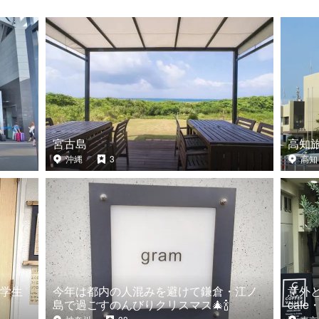
宮古島
高知
沖縄
3
高知
学生
今年は都内の人混みを避けて鎌倉・江ノ
意外
島で過ごすのんびりクリスマス🎄🍾
caf