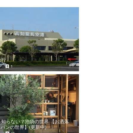
旅行
1
と知らない？池袋の世界 【お洒落
e・パンの世界】(更新中)