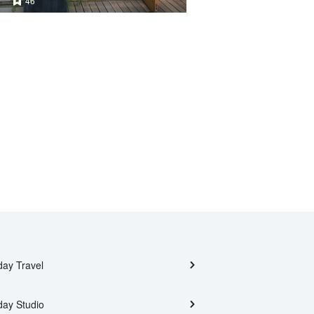
46
day Travel
day Studio