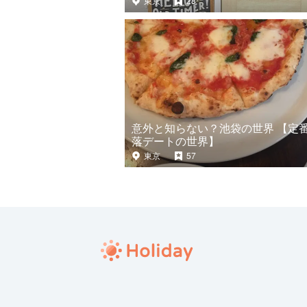
東京
28
意外と知らない？池袋の世界 【定
落デートの世界】
東京
57