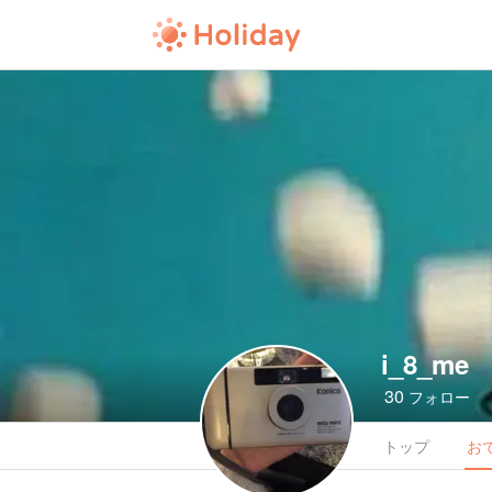
i_8_me
30
フォロー
トップ
お