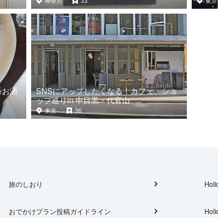
神奈川
33
東京
番お洒
SNSにアップしたくなる！カフェ、ショ
ップ巡りin 中目黒・代官山
東京
36
旅のしおり
Holi
おでかけプラン投稿ガイドライン
Holi