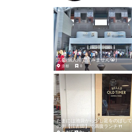
京都(個人用ですみません😭)
京都
0
たまには池袋から少し足をのばして
の街【江古田】で満腹ランチ🍴