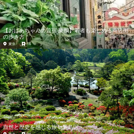
【おばあちゃんの原宿 巣鴨】若者も楽しめる商店街
の歩き方
東京
16
自然と歴史を感じる旅 in豊島区
東京
20