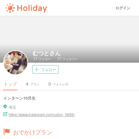
ログイン
むつとさん
17
17
フォロー
フォロワー
フォロー
4
0
トップ
プラン
フォトレポ
インターン10月生
埼玉
https://www.instagram.com/udon_5656/
おでかけプラン