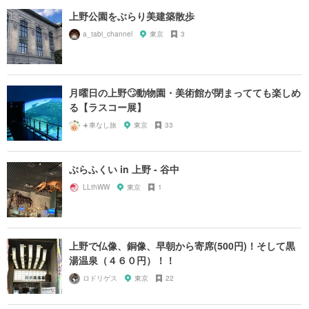
上野公園をぶらり美建築散歩
a_tabi_channel
東京
3
月曜日の上野🙄動物園・美術館が閉まってても楽しめ
る【ラスコー展】
☀️車なし旅
東京
33
ぶらふくい in 上野 - 谷中
LLthWW
東京
1
上野で仏像、銅像、早朝から寄席(500円)！そして黒
湯温泉（４６０円）！！
ロドリゲス
東京
22