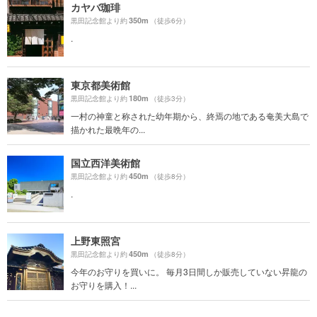
カヤバ珈琲
350m
黒田記念館より約
（徒歩6分）
.
東京都美術館
180m
黒田記念館より約
（徒歩3分）
一村の神童と称された幼年期から、終焉の地である奄美大島で
描かれた最晩年の...
国立西洋美術館
450m
黒田記念館より約
（徒歩8分）
.
上野東照宮
450m
黒田記念館より約
（徒歩8分）
今年のお守りを買いに。 毎月3日間しか販売していない昇龍の
お守りを購入！...