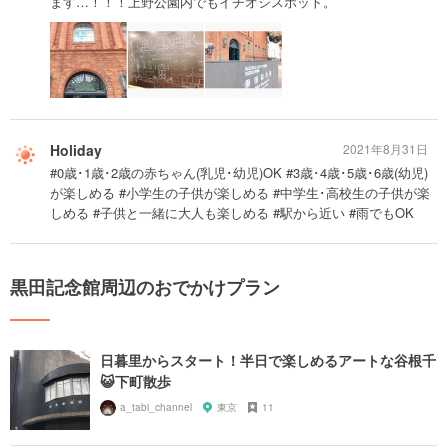
ます…！！！上野公園内でもイチオシスポット。
Holiday
2021年8月31日
#0歳･1歳･2歳の赤ちゃん(乳児･幼児)OK #3歳･4歳･5歳･6歳(幼児)
が楽しめる #小学生の子供が楽しめる #中学生･高校生の子供が楽
しめる #子供と一緒に大人も楽しめる #駅から近い #雨でもOK
黒田記念館周辺のおでかけプラン
日暮里からスタート！半日で楽しめるアートな谷根千
😺下町散歩
a_tabi_channel
東京
11