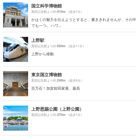
国立科学博物館
410m
黒田記念館より約
（徒歩7分）
かはくの魅力を伝えようとすると、書ききれませんが、その中
でも一つ。 ハワ...
上野駅
650m
黒田記念館より約
（徒歩11分）
上野から移動
東京国立博物館
240m
黒田記念館より約
（徒歩5分）
百万石！加賀前田家展、最高
上野恩賜公園（上野公園）
370m
黒田記念館より約
（徒歩7分）
.