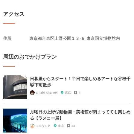
アクセス
住所
東京都台東区上野公園１３-９ 東京国立博物館内
周辺のおでかけプラン
日暮里からスタート！半日で楽しめるアートな谷根千
😺下町散歩
a_tabi_channel
東京
11
月曜日の上野🙄動物園・美術館が閉まってても楽しめ
る【ラスコー展】
☀️車なし旅
東京
33