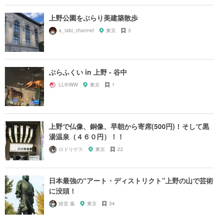
上野公園をぶらり美建築散歩
a_tabi_channel
東京
3
ぶらふくい in 上野 - 谷中
LLthWW
東京
1
上野で仏像、銅像、早朝から寄席(500円)！そして黒
湯温泉（４６０円）！！
ロドリゲス
東京
22
日本最強の“アート・ディストリクト”上野の山で芸術
に没頭！
経堂 薫
東京
34