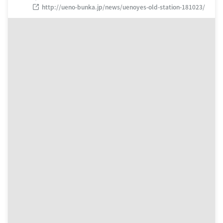
http://ueno-bunka.jp/news/uenoyes-old-station-181023/