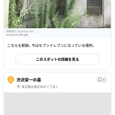
伊藤善久（Yoshihisa Ito）
G
oogle Places
こちらも駅跡。今はセブンイレブンになっている場所。
このスポットの詳細を見る
渋沢栄一の墓
G
5
東京都台東区谷中７丁目１