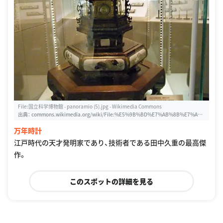
File:国立科学博物館 - panoramio (5).jpg - Wikimedia Commons
出典：
commons.wikimedia.org/wiki/File:%E5%9B%BD%E7%AB%8B%E7%A7%
91%E5%AD%A6%E5%8D%9A%E7%89%A9%E9%A4%A8_-_panoramio_(5).jpg
万年時計
江戸時代の天才発明家であり、技術者である田中久重の最高傑
作。
このスポットの詳細を見る