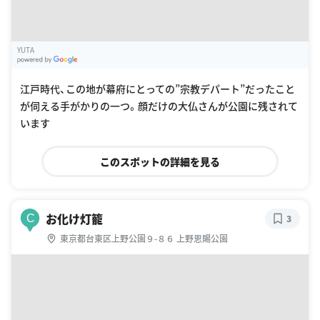
YUTA
G
oogle Places
江戸時代、この地が幕府にとっての”宗教デパート”だったこと
が伺える手がかりの一つ。顔だけの大仏さんが公園に残されて
います
このスポットの詳細を見る
お化け灯籠
C
3
東京都台東区上野公園９-８６ 上野恩賜公園