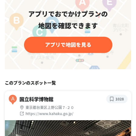
このプランのスポット一覧
国立科学博物館
A
1028
東京都台東区上野公園７-２０
https://www.kahaku.go.jp/