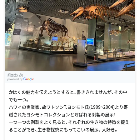
顔面土石流
G
oogle Places
かはくの魅力を伝えようとすると、書ききれませんが、その中
でも一つ。
ハワイの実業家、故ワトソンT.ヨシモト氏(1909~2004)より寄
贈されたヨシモトコレクションと呼ばれる剥製の展示！
一つ一つの剥製をよく見ると、それぞれの生き物の特徴を捉え
ることができ、生き物探究にもってこいの展示。大好き。