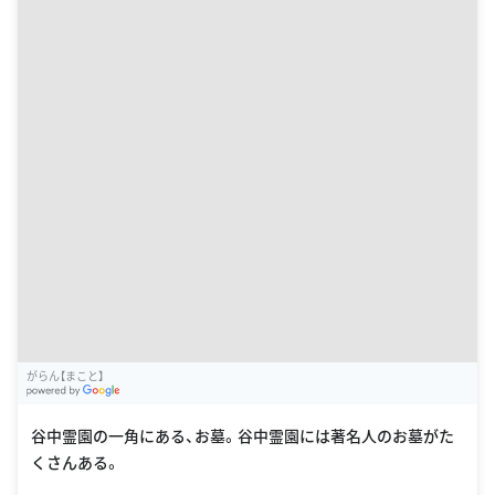
がらん【まこと】
G
oogle Places
谷中霊園の一角にある、お墓。谷中霊園には著名人のお墓がた
くさんある。