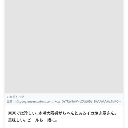
いか焼やきや
出典：
lh3.googleusercontent.com/-Xcw_Or7RW4A/VkuXAW6Dz_I/AAAAAAAAl4I/KCm
4Q5xyv7o/w460-h310-k
東京では珍しい、本場大阪感がちゃんとあるイカ焼き屋さん。
美味しい。ビールも一緒に。