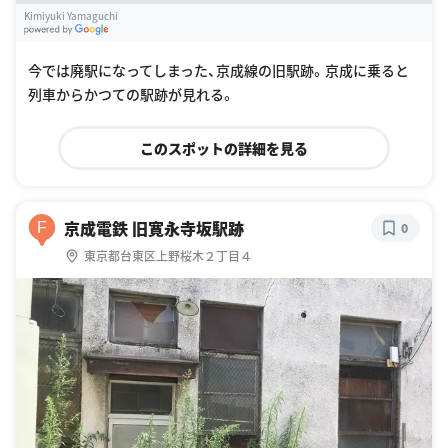
Kimiyuki Yamaguchi
G
oogle Places
今では廃駅になってしまった、京成線の旧駅跡。京成に乗ると
列車からかつての駅跡が見れる。
このスポットの詳細を見る
京成電鉄 旧寛永寺坂駅跡
F
0
東京都台東区上野桜木２丁目４