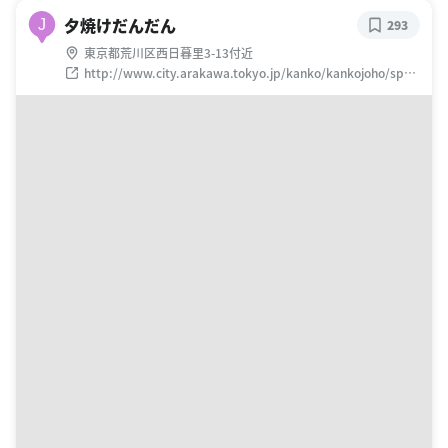
夕焼けだんだん
J
293
東京都荒川区西日暮里3-13付近
http://www.city.arakawa.tokyo.jp/kanko/kankojoho/spot
/nipporichiiki/yuyakedandan.html