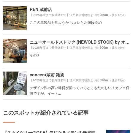
REN 蔵前店
960m
【2025年度まで長期休館中】江戸東京博物館より約
（徒歩17分）
ここの革製品も見ようか ちょいとお値段高め
ニューオールドストック (NEWOLD STOCK) by オトギデザインズ
900m
【2025年度まで長期休館中】江戸東京博物館より約
（徒歩16分）
その3
concent蔵前 雑貨
870m
【2025年度まで長期休館中】江戸東京博物館より約
（徒歩15分）
デザイン性の高い雑貨が揃っていてとてもたのしい！カフェ併
設ですが、イート...
このスポットが紹介されている記事
【スカイツリーのQ&A】気になるギモンを徹底調