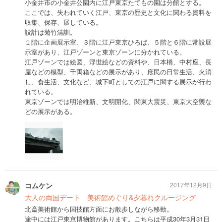
小金井市の小金井公園内に江戸東京たてもの園は分館とする。
ここでは、失われていく江戸、東京の歴史と文化に関わる資料を
収集、保存、展している。
設計は菊竹清訓。
１階に企画展示室、３階に江戸東京ひろば、５階と６階に常設展
示室があり、江戸ゾーンと東京ゾーンに分かれている。
江戸ゾーンでは絵図、浮世絵などの資料や、日本橋、中村座、長
屋などの模型、千両箱などの展示があり、庶民の日常生活、火消
し、食生活、文化など、城下町としての江戸に関する展示が行わ
れている。
東京ゾーンでは明治維新、文明開化、関東大震災、東京大空襲な
どの展示がある。
コムケン
2017年12月9日
大人の両国デート 美術館めぐり&夕暮れクルージング
北斎美術館から国技館方面にお散歩しながら移動。
途中には江戸東京博物館があります。こちらは平成30年3月31日