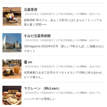
北斎茶房
990m
【2025年度まで長期休館中】江戸東京博物館より約
（徒歩17分）
@錦糸町 和カフェ、あんこ大好きにはたまらん！とっっても
落ち着く空間〜〜
すみだ北斎美術館
360m
【2025年度まで長期休館中】江戸東京博物館より約
（徒歩7分）
OZmagazine 2022年5月号「新しい下町さんぽ」に掲載された
スポット
鷰 en
890m
【2025年度まで長期休館中】江戸東京博物館より約
（徒歩15分）
浅草橋東口を出て左手のマツモトキヨシで10時に待ち合わせ。
ビーズ屋さん...
マクレーン （McLean）
980m
【2025年度まで長期休館中】江戸東京博物館より約
（徒歩17分）
ハンバーガーが美味しい