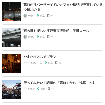
蔵前がリバーサーイドのカフェやBARで充実している
今日この頃
seijiro
東京
54
雨の日も楽しい江戸東京博物館！半日コース
seijiro
東京
74
やまだオススメプラン
やる気あり美
東京
19
行ってみたい！話題の「蔵前」から「浅草」へ♪
hikaru
東京
11