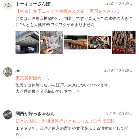
トーキョーさんぽ
2021年3月30日
【東京】女子二人でお相撲さんの街・両国をおさんぽ
お次は江戸東京博物館へ！到着してすぐ見えたこの建物の大きさ
に2人とも大興奮😳ワクワクが止まりません
as
2019年10月29日
東京美術館めぐり
常設では体験しながら江戸、東京について学べます。
大浮世絵展も名品揃いで圧巻でした！
関西が好っきゃねん
2019年2月24日
日本の国技・大相撲興行とともに歩んできた墨田区
１９９３年、江戸と東京の歴史や文化を伝える博物館として開
館。