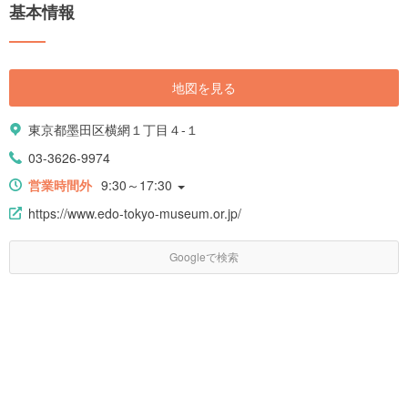
基本情報
ム|https://haveagood.holiday/areas/28/spots/categories/42]
[keyword_link:穴場スポット|https://haveagood.holiday/articles/126]
[keyword_link:動物
園|https://haveagood.holiday/areas/28/spots/categories/23]
[keyword_link:博物
地図を見る
館|https://haveagood.holiday/areas/28/spots/categories/39]
[keyword_link:雨でも安心|https://haveagood.holiday/articles/156]
[keyword_link:夜を満喫|https://haveagood.holiday/articles/145]
東京都墨田区横網１丁目４-１
[keyword_link:科学
館|https://haveagood.holiday/areas/28/spots/categories/41]
03-3626-9974
[keyword_link:最新スポット|https://haveagood.holiday/articles/117]
[keyword_link:美術
営業時間外
9:30～17:30
館|https://haveagood.holiday/areas/28/spots/categories/40]
https://www.edo-tokyo-museum.or.jp/
[keyword_link:一人旅で行きたい|https://haveagood.holiday/articles/202]
[keyword_link:水族
館|https://haveagood.holiday/areas/28/spots/categories/27] #### カテゴ
Googleで検索
リから探す [keyword_link:インスタ映
え|https://haveagood.holiday/areas/28/categories/156] [keyword_link:グ
ルメ|https://haveagood.holiday/areas/28/categories/12] [keyword_link:デ
ート|https://haveagood.holiday/areas/28/categories/1] [keyword_link:散
歩|https://haveagood.holiday/areas/28/categories/7] [keyword_link:おし
ゃれ|https://haveagood.holiday/areas/28/categories/24] [keyword_link:シ
ョッピング|https://haveagood.holiday/areas/28/categories/17]
[keyword_link:神社・仏
閣|https://haveagood.holiday/areas/28/categories/132] [keyword_link:の
んびり|https://haveagood.holiday/areas/28/categories/21] [keyword_link: