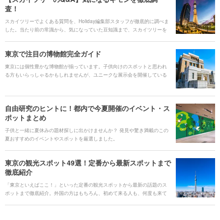
査！
スカイツリーでよくある質問を、Holiday編集部スタッフが徹底的に調べま
した。当たり前の常識から、気になっていた豆知識まで、スカイツリーを
より楽しむために是非参考にしてみてください。
東京で注目の博物館完全ガイド
東京には個性豊かな博物館が揃っています。子供向けのスポットと思われ
る方もいらっしゃるかもしれませんが、ユニークな展示会を開催している
ところなど、子供だけでなく大人まで楽しく鑑賞できるスポットがたくさ
んあります。そこで、都内で人気がある博物館をHoliday編集部が調査しま
した。この機会にぜひ足を運んでみてくださいね！
自由研究のヒントに！都内で今夏開催のイベント・ス
ポットまとめ
子供と一緒に夏休みの題材探しに出かけませんか？ 発見や驚き満載のこの
夏おすすめのイベントやスポットを厳選しました。
東京の観光スポット49選！定番から最新スポットまで
徹底紹介
「東京といえばここ！」といった定番の観光スポットから最新の話題のス
ポットまで徹底紹介。外国の方はもちろん、初めて来る人も、何度も来て
いる人も、住んでいる人も参考になる情報を集めました。旅行やデート、
家族でのちょっとしたおでかけなど、様々な楽しみ方ができるスポットが
満載です。 #### 人気のキーワード [keyword_link:プラネタリウ