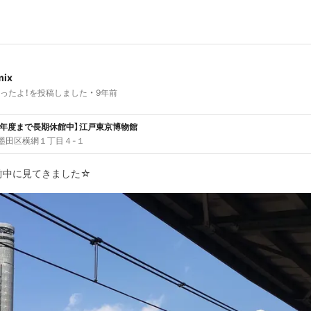
mix
ったよ！を投稿しました
9年前
25年度まで長期休館中】江戸東京博物館
墨田区横網１丁目４-１
前中に見てきました☆