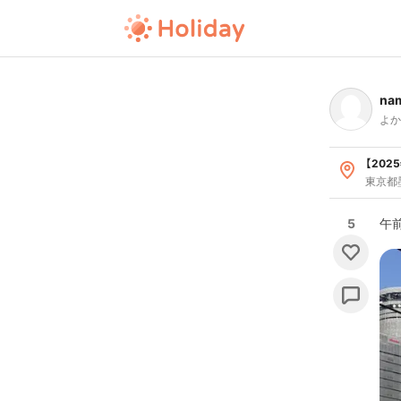
na
よか
【20
東京都
5
午