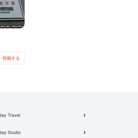
day Travel
day Studio