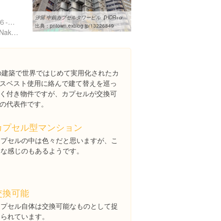
汐留 中銀カプセルタワービル【HDR+α】 : psychedelic nostalgic town
東京都中央区銀座８丁目１６-１０
出典：
pntown.exblog.jp/13226849
https://www.facebook.com/NakaginCapsuleTower
んの建築で世界ではじめて実用化されたカ
スベスト使用に絡んで建て替えを巡っ
く付き物件ですが、カプセルが交換可
の代表作です。
カプセル型マンション
カプセルの中は色々だと思いますが、こ
んな感じのもあるようです。
交換可能
カプセル自体は交換可能なものとして捉
えられています。