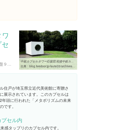
タワ
プセ
中銀カプセルタワー応援団:戦後中銀カプセルタワービル伝説 - livedoor ...
埼玉県さいたま市浦和区常盤９丁目３０-１ 埼玉県立近代美術館
出典：
blog.livedoor.jp/laute33/archives/1746393.html
ル住戸が埼玉県立近代美術館に寄贈さ
に展示されています。このカプセルは
012年頭に行われた「メタボリズムの未来
のです。
カプセル内
未来感タップリのカプセル内です。