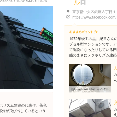
ル
/locations/1047419442103476
1972年竣工の黒川紀章さ
プセル型マンションです。ア
て訴訟になったりしている曰
能のまさにメタボリズム建築
出典：
unknownlabel.com/%E7%B6%9A%E3%83%BB%E4%B8%AD%E9%8A%80%E3%82%AB%E3%83%97%E3%82%BB%E3%83%AB%E3%82%BF%E3%83%AF%E3%83%BC%E3%83%93%E3%83%AB
タボリズム建築の代表作。茶色
部分が飛び出しているという