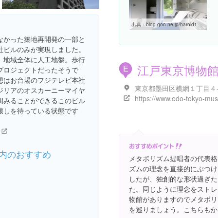
出典：
blog.goo.ne.jp/harold1234/e/128068b53cccd653ccb628f5295b4039
なかった築地再開発の一部と
社ビルのみが実現しました。
、地域全体に人工地盤。歩行
江戸東京博物
E
プロジェクトだったそうで
想はお台場のフジテレビ本社
東京都墨田区横網１丁目４
ジリアのオスカーニーマイヤ
間みることができるこのビル
壊しを待っている状態です
内のおすすめ
メタボリズム提唱者の代表格
ズムの理念を直接的にぶつけ
したが、独創的な形状過ぎた
た。同じように理念をストレ
物館がありますのでメタボリ
を巡りましょう。こちらもか