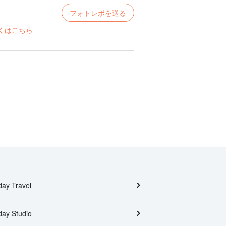
フォトレポを送る
くはこちら
day Travel
day Studio