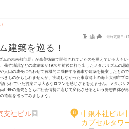
る！
最終更新日: 17/
ム建築を巡る！
タボリズムの未来都市展」が森美術館で開催されていたのを覚えている人もい
、菊竹清訓などの建築家が1970年前後に打ち出したメタボリズムの思
や人口の成長に合わせて有機的に成長する都市や建築を提案したもので
べきものかもしれませんが、実現しなかった東京湾上の海上大都市プロ
で語られていた提案には大きなロマンを感じざるをえません。メタボリ
両巨匠の逝去とともに社会情勢に応じて変化させるという発想自体が再
の遺産を巡ってみましょう。
京支社ビル
中銀本社ビル
B
カプセルタワ