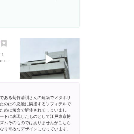
館
▶
-１
https://www.edo-tokyo-museum.or.jp/
である菊竹清訓さんの建築でメタボリ
たのは不忍池に隣接するソフィテルで
ために短命で解体されてしまいまし
ートに表現したものとして江戸東京博
ズムそのものではありませんがこちら
なり奇抜なデザインになっています。