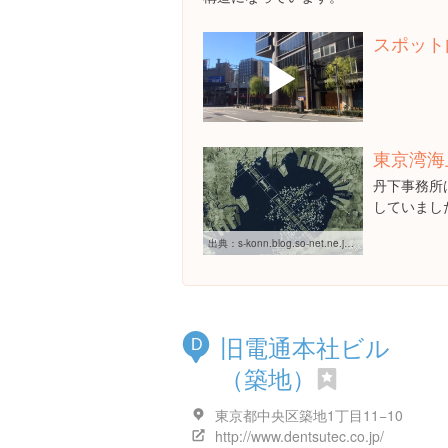
スポット
▶
東京湾海
丹下事務所
していまし
出典：
s-konn.blog.so-net.ne.jp/archive/c2302113452-1
旧電通本社ビル
D
（築地）
東京都中央区築地1丁目11−10
http://www.dentsutec.co.jp/