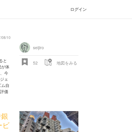
ログイン
08/10
seijiro
ると
52
地図をみる
想が体
、今
ジェ
ズム自
評価
中銀
ービ