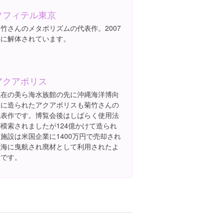
ソフィテル東京
竹さんのメタボリズムの代表作。2007
年に解体されています。
アクアポリス
現在の美ら海水族館の先に沖縄海洋博向
けに造られたアクアポリスも菊竹さんの
代表作です。博覧会後はしばらく使用法
が模索されましたが124億かけて造られ
施設は米国企業に1400万円で売却され
上海に曳航され廃材として利用されたよ
うです。