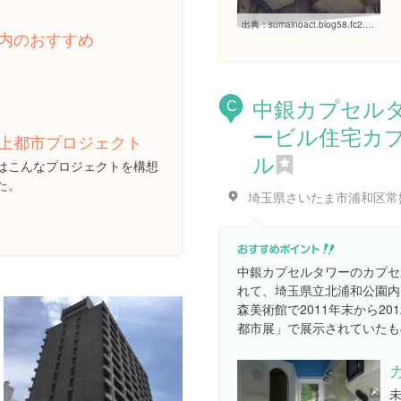
出典：
sumainoact.blog58.fc2.com/blog-entry-468.html
内のおすすめ
中銀カプセル
C
ービル住宅カ
上都市プロジェクト
ル
はこんなプロジェクトを構想
た。
中銀カプセルタワーのカプセ
れて、埼玉県立北浦和公園内
森美術館で2011年末から2
都市展」で展示されていたも