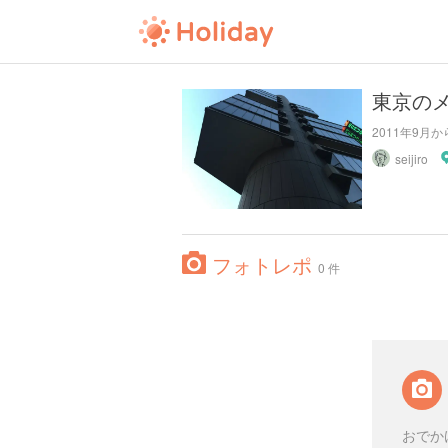
東京の
2011年9
seijiro
フォトレポ
0 件
おでか