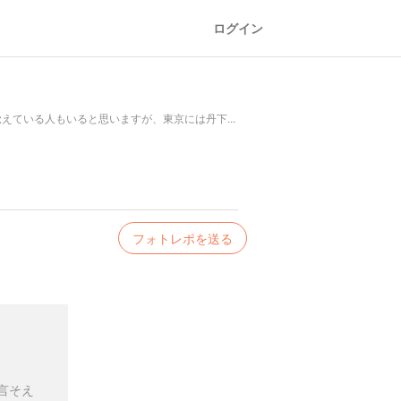
ログイン
覚えている人もいると思いますが、東京には丹下...
フォトレポを送る
言そえ