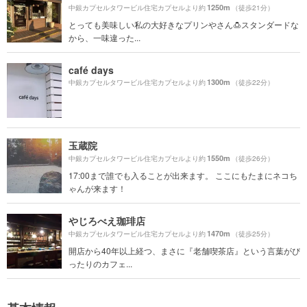
1250m
中銀カプセルタワービル住宅カプセルより約
（徒歩21分）
とっても美味しい私の大好きなプリンやさん🍮スタンダードな
から、一味違った...
café days
1300m
中銀カプセルタワービル住宅カプセルより約
（徒歩22分）
玉蔵院
1550m
中銀カプセルタワービル住宅カプセルより約
（徒歩26分）
17:00まで誰でも入ることが出来ます。 ここにもたまにネコち
ゃんが来ます！
やじろべえ珈琲店
1470m
中銀カプセルタワービル住宅カプセルより約
（徒歩25分）
開店から40年以上経つ、まさに『老舗喫茶店』という言葉がぴ
ったりのカフェ...