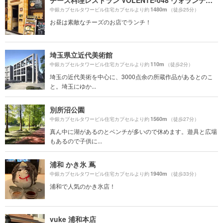
1480m
中銀カプセルタワービル住宅カプセルより約
（徒歩25分）
お昼は素敵なチーズのお店でランチ！
埼玉県立近代美術館
110m
中銀カプセルタワービル住宅カプセルより約
（徒歩2分）
埼玉の近代美術を中心に、3000点余の所蔵作品があるとのこ
と。埼玉にゆか...
別所沼公園
1560m
中銀カプセルタワービル住宅カプセルより約
（徒歩27分）
真ん中に湖があるのとベンチが多いので休めます。遊具と広場
もあるので子供に...
浦和 かき氷 蔦
1940m
中銀カプセルタワービル住宅カプセルより約
（徒歩33分）
浦和で人気のかき氷店！
vuke 浦和本店