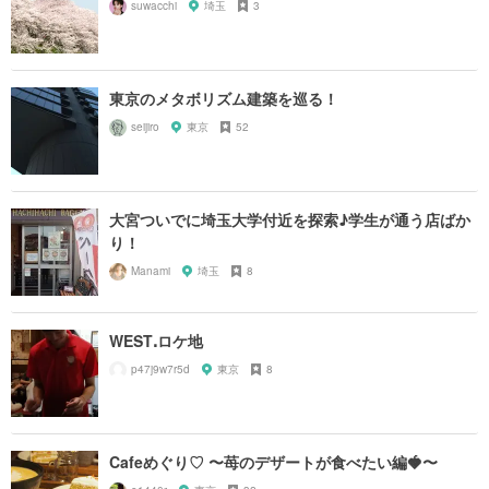
suwacchi
埼玉
3
東京のメタボリズム建築を巡る！
seijiro
東京
52
大宮ついでに埼玉大学付近を探索♪学生が通う店ばか
り！
Manami
埼玉
8
WESTꓸロケ地
p47j9w7r5d
東京
8
Cafeめぐり♡ 〜苺のデザートが食べたい編🍓〜