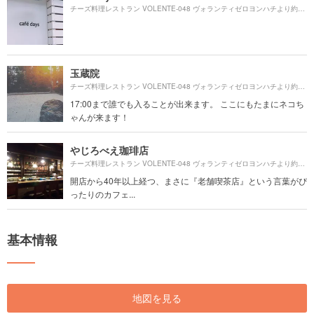
240
チーズ料理レストラン VOLENTE‐048 ヴォランティゼロヨンハチより約
玉蔵院
260
チーズ料理レストラン VOLENTE‐048 ヴォランティゼロヨンハチより約
17:00まで誰でも入ることが出来ます。 ここにもたまにネコち
ゃんが来ます！
やじろべえ珈琲店
280
チーズ料理レストラン VOLENTE‐048 ヴォランティゼロヨンハチより約
開店から40年以上経つ、まさに『老舗喫茶店』という言葉がぴ
ったりのカフェ...
基本情報
地図を見る