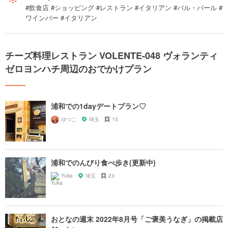
#飲食店 #ショッピング #レストラン #イタリアン #バル・バール #
ワインバー #イタリアン
チーズ料理レストラン VOLENTE‐048 ヴォランティ
ゼロヨンハチ周辺のおでかけプラン
浦和での1dayデートプラン♡
ゆつこ
埼玉
15
浦和でのんびり食べ歩き(更新中)
Yuka
埼玉
23
おとなの週末 2022年8月号「ご褒美うなぎ」の掲載店