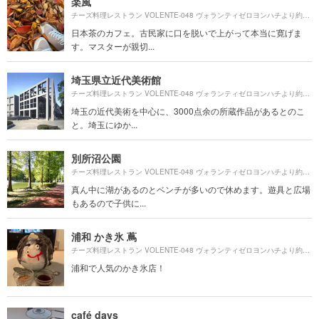
楽風
650
チーズ料理レストラン VOLENTE‐048 ヴォランティゼロヨンハチより約
日本茶のカフェ。古民家に口を脱いで上がって本当に寛げま
す。マスターが親切...
埼玉県立近代美術館
138
チーズ料理レストラン VOLENTE‐048 ヴォランティゼロヨンハチより約
埼玉の近代美術を中心に、3000点余の所蔵作品があるとのこ
と。埼玉にゆか...
別所沼公園
113
チーズ料理レストラン VOLENTE‐048 ヴォランティゼロヨンハチより約
真ん中に湖があるのとベンチが多いので休めます。遊具と広場
もあるので子供に...
浦和 かき氷 蔦
470
チーズ料理レストラン VOLENTE‐048 ヴォランティゼロヨンハチより約
浦和で人気のかき氷店！
café days