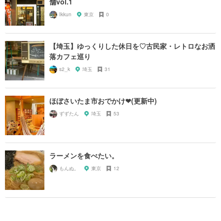
舗vol.1
Ikkun
東京
0
【埼玉】ゆっくりした休日を♡古民家・レトロなお洒
落カフェ巡り
s2_k
埼玉
31
ほぼさいたま市おでかけ❤︎(更新中)
ずずたん
埼玉
53
ラーメンを食べたい。
もんぬ。
東京
12