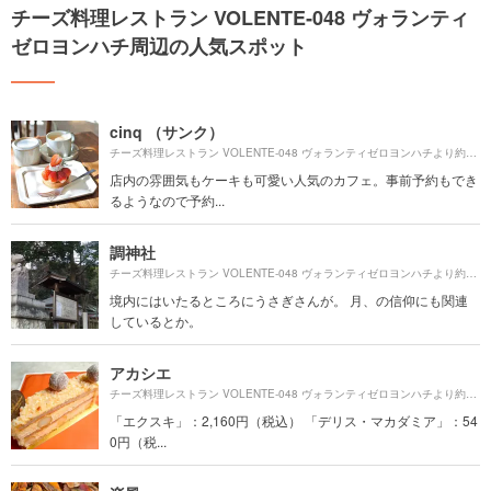
チーズ料理レストラン VOLENTE‐048 ヴォランティ
ゼロヨンハチ周辺の人気スポット
cinq （サンク）
126
チーズ料理レストラン VOLENTE‐048 ヴォランティゼロヨンハチより約
店内の雰囲気もケーキも可愛い人気のカフェ。事前予約もでき
るようなので予約...
調神社
860
チーズ料理レストラン VOLENTE‐048 ヴォランティゼロヨンハチより約
境内にはいたるところにうさぎさんが。 月、の信仰にも関連
しているとか。
アカシエ
640
チーズ料理レストラン VOLENTE‐048 ヴォランティゼロヨンハチより約
「エクスキ」：2,160円（税込） 「デリス・マカダミア」：54
0円（税...