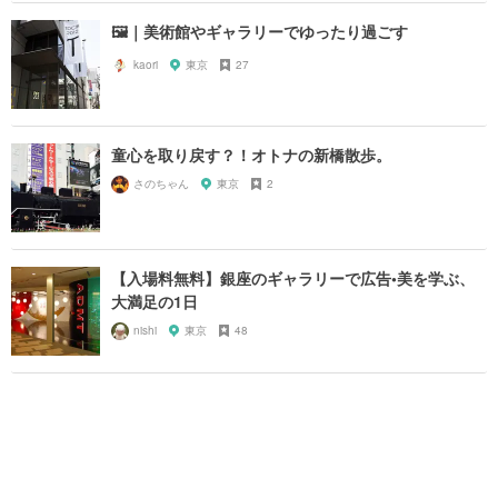
🖼｜美術館やギャラリーでゆったり過ごす
kaori
東京
27
童心を取り戻す？！オトナの新橋散歩。
さのちゃん
東京
2
【入場料無料】銀座のギャラリーで広告•美を学ぶ、
大満足の1日
nishi
東京
48