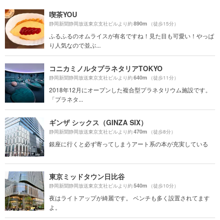
喫茶YOU
890m
静岡新聞静岡放送東京支社ビルより約
（徒歩15分）
ふるふるのオムライスが有名ですね！見た目も可愛い！やっぱ
り人気なので並ぶ...
コニカミノルタプラネタリアTOKYO
640m
静岡新聞静岡放送東京支社ビルより約
（徒歩11分）
2018年12月にオープンした複合型プラネタリウム施設です。
「プラネタ...
ギンザ シックス（GINZA SIX）
470m
静岡新聞静岡放送東京支社ビルより約
（徒歩8分）
銀座に行くと必ず寄ってしまうアート系の本が充実している
東京ミッドタウン日比谷
540m
静岡新聞静岡放送東京支社ビルより約
（徒歩10分）
夜はライトアップが綺麗です。 ベンチも多く設置されてます
よ。