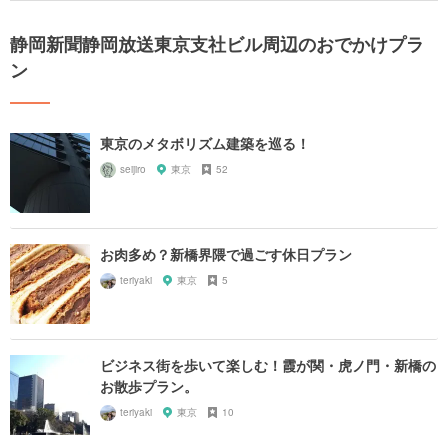
静岡新聞静岡放送東京支社ビル周辺のおでかけプラ
ン
東京のメタボリズム建築を巡る！
seijiro
東京
52
お肉多め？新橋界隈で過ごす休日プラン
teriyaki
東京
5
ビジネス街を歩いて楽しむ！霞が関・虎ノ門・新橋の
お散歩プラン。
teriyaki
東京
10