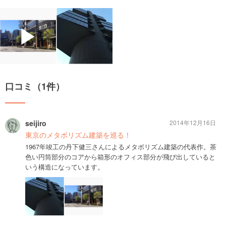
▶
口コミ（1件）
seijiro
2014年12月16日
東京のメタボリズム建築を巡る！
1967年竣工の丹下健三さんによるメタボリズム建築の代表作。茶
色い円筒部分のコアから箱形のオフィス部分が飛び出していると
いう構造になっています。