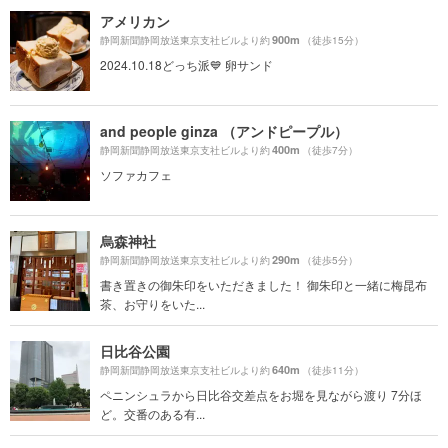
アメリカン
900m
静岡新聞静岡放送東京支社ビルより約
（徒歩15分）
2024.10.18どっち派💙 卵サンド
and people ginza （アンドピープル）
400m
静岡新聞静岡放送東京支社ビルより約
（徒歩7分）
ソファカフェ
烏森神社
290m
静岡新聞静岡放送東京支社ビルより約
（徒歩5分）
書き置きの御朱印をいただきました！ 御朱印と一緒に梅昆布
茶、お守りをいた...
日比谷公園
640m
静岡新聞静岡放送東京支社ビルより約
（徒歩11分）
ペニンシュラから日比谷交差点をお堀を見ながら渡り 7分ほ
ど。交番のある有...