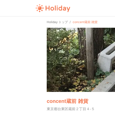
Holiday トップ
concent蔵前 雑貨
concent蔵前 雑貨
東京都台東区蔵前２丁目４-５