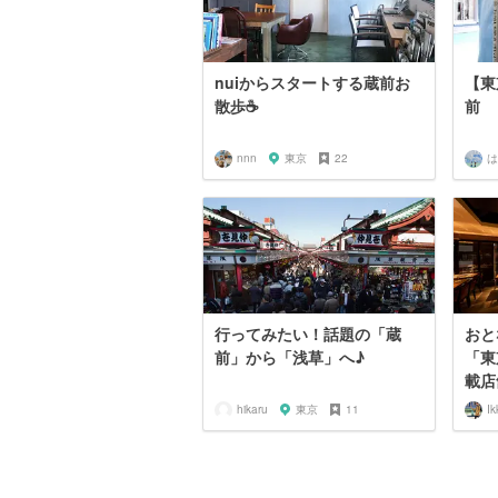
nuiからスタートする蔵前お
【東
散歩☕️
前
nnn
東京
22
は
行ってみたい！話題の「蔵
おと
前」から「浅草」へ♪
「東
載店舗
hikaru
東京
11
Ik