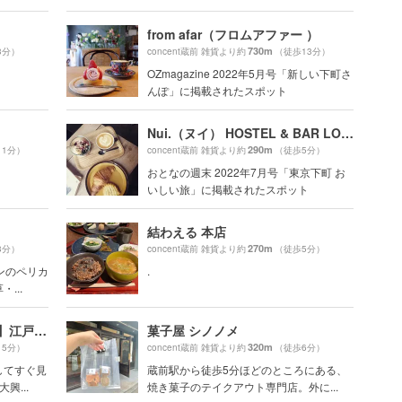
from afar（フロムアファー ）
730m
3分）
concent蔵前 雑貨より約
（徒歩13分）
OZmagazine 2022年5月号「新しい下町さ
んぽ」に掲載されたスポット
Nui.（ヌイ） HOSTEL & BAR LOUNGE
290m
11分）
concent蔵前 雑貨より約
（徒歩5分）
おとなの週末 2022年7月号「東京下町 お
いしい旅」に掲載されたスポット
結わえる 本店
270m
8分）
concent蔵前 雑貨より約
（徒歩5分）
ンのペリカ
.
...
【2025年度まで長期休館中】江戸東京博物館
菓子屋 シノノメ
320m
15分）
concent蔵前 雑貨より約
（徒歩6分）
してすぐ見
蔵前駅から徒歩5分ほどのところにある、
興...
焼き菓子のテイクアウト専門店。外に...