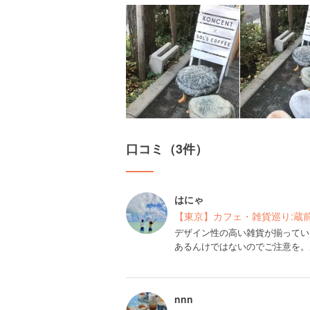
口コミ（3件）
はにゃ
【東京】カフェ・雑貨巡り:蔵
デザイン性の高い雑貨が揃ってい
あるんけではないのでご注意を。
nnn