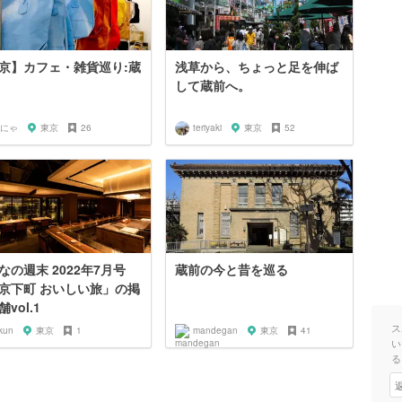
京】カフェ・雑貨巡り:蔵
浅草から、ちょっと足を伸ば
して蔵前へ。
にゃ
東京
26
teriyaki
東京
52
なの週末 2022年7月号
蔵前の今と昔を巡る
京下町 おいしい旅」の掲
vol.1
ス
kun
東京
1
mandegan
東京
41
い
る