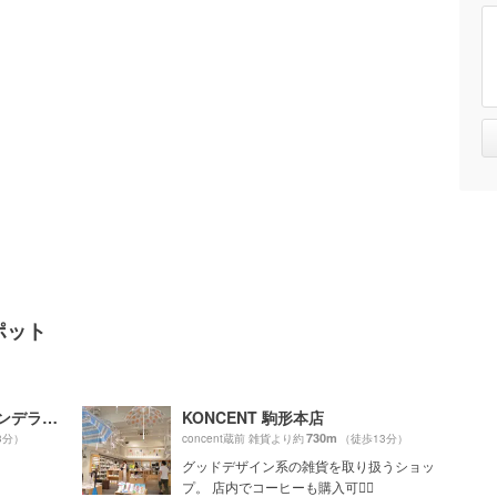
ポット
Dandelion Chocolate（ダンデライオンチョコレート）
KONCENT 駒形本店
730m
3分）
concent蔵前 雑貨より約
（徒歩13分）
グッドデザイン系の雑貨を取り扱うショッ
プ。 店内でコーヒーも購入可🙆‍♀️