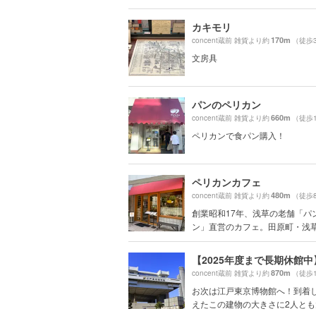
カキモリ
170m
concent蔵前 雑貨より約
（徒歩
文房具
パンのペリカン
660m
concent蔵前 雑貨より約
（徒歩
ペリカンで食パン購入！
ペリカンカフェ
480m
concent蔵前 雑貨より約
（徒歩
創業昭和17年、浅草の老舗「パ
ン」直営のカフェ。田原町・浅草・
870m
concent蔵前 雑貨より約
（徒歩
お次は江戸東京博物館へ！到着
えたこの建物の大きさに2人とも大