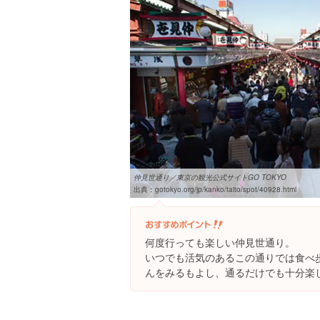
仲見世通り／東京の観光公式サイトGO TOKYO
出典：
gotokyo.org/jp/kanko/taito/spot/40928.html
何度行っても楽しい仲見世通り。
いつでも活気のあるこの通りでは食べ
んをみるもよし、通るだけでも十分楽