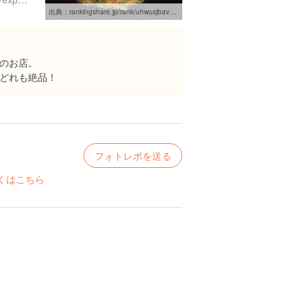
出典：
rankingshare.jp/rank/uhwusjbavw/detail/1
のお店。
どれも絶品！
フォトレポを送る
くはこちら