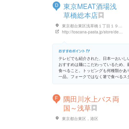
東京MEAT酒場浅
D
草橋総本店
東京都台東区浅草橋１丁目１９-２ 浅草橋ビル 1,2階 DB
http://toscana-pasta.jp/store/detail.html?id=11277
テレビでも紹介された、日本一おいし
おすすめは麺にこだわっているため、
食べること。トッピングも何種類かあ
一品。フォークではなく箸で食べるス
隅田川水上バス両
F
国～浅草
東京都台東区，港区