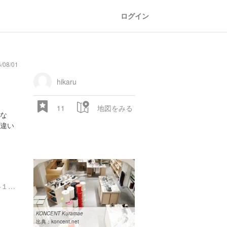
ログイン
/08/01
hikaru
11
地図をみる
な
違い
東京都台東区駒形２丁目６-１０ 1F
KONCENT Kuramae
出典：
koncent.net