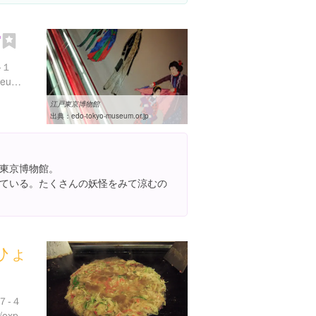
館
-１
https://www.edo-tokyo-museum.or.jp/
江戸東京博物館
出典：
edo-tokyo-museum.or.jp
東京博物館。
ている。たくさんの妖怪をみて涼むの
ひょ
７-４
https://www.instagram.com/explore/locations/1529211