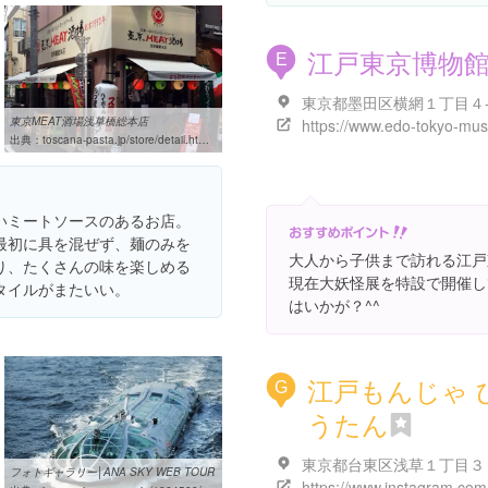
江戸東京博物
E
東京都墨田区横網１丁目４
東京MEAT酒場浅草橋総本店
出典：
toscana-pasta.jp/store/detail.html?id=11277
いミートソースのあるお店。
最初に具を混ぜず、麺のみを
大人から子供まで訪れる江戸
り、たくさんの味を楽しめる
現在大妖怪展を特設で開催し
タイルがまたいい。
はいかが？^^
江戸もんじゃ 
G
うたん
東京都台東区浅草１丁目３
フォトギャラリー│ANA SKY WEB TOUR