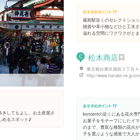
蔵前駅近くのセレクトショッ
雑貨や革小物などひと工夫さ
溢れる空間にワクワクがとま
松木商店
C
東京都台東区蔵前２丁目４
歩きしてもよし、お土産屋さ
koncentの近くにある花火
しめるスポット♪
お菓子をモチーフにしたイマ
のまで、豊富な種類の花火が
子を選ぶような感覚で大人か