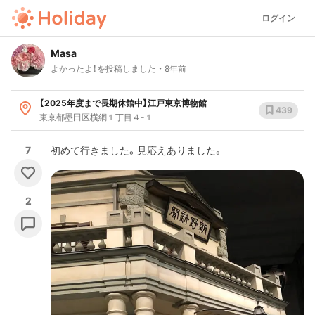
ログイン
Masa
よかったよ！を投稿しました
8年前
【2025年度まで長期休館中】江戸東京博物館
439
東京都墨田区横網１丁目４-１
7
初めて行きました。見応えありました。
2