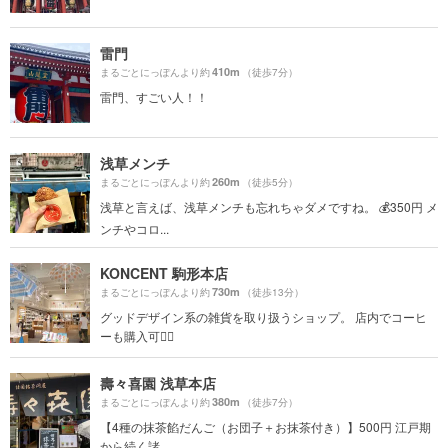
雷門
410m
まるごとにっぽんより約
（徒歩7分）
雷門、すごい人！！
浅草メンチ
260m
まるごとにっぽんより約
（徒歩5分）
浅草と言えば、浅草メンチも忘れちゃダメですね。 💰350円 メ
ンチやコロ...
KONCENT 駒形本店
730m
まるごとにっぽんより約
（徒歩13分）
グッドデザイン系の雑貨を取り扱うショップ。 店内でコーヒ
ーも購入可🙆‍♀️
壽々喜園 浅草本店
380m
まるごとにっぽんより約
（徒歩7分）
【4種の抹茶餡だんご（お団子＋お抹茶付き）】500円 江戸期
から続く諸...