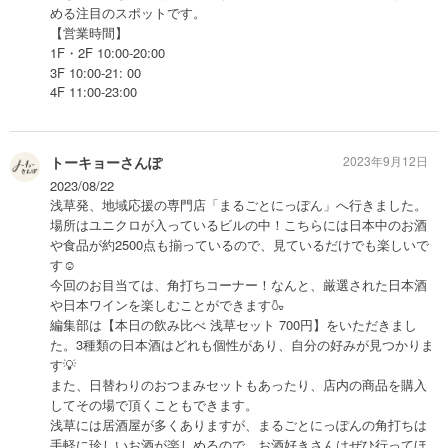
める注目のスポットです。
【営業時間】
1F・2F 10:00-20:00
3F 10:00-21: 00
4F 11:00-23:00
トーキョーさんぽ
2023年9月12日
2023/08/22
浅草発、地域応援の専門店「まるごとにっぽん」へ行きました。
場所はユニクロが入っているビルの中！こちらには日本中のお酒
や食品が約2500点も揃っているので、見ているだけでも楽しいで
す☺️
今回のお目当ては、角打ちコーナー！なんと、厳選された日本酒
や日本ワインを楽しむことができます🍶
編集部は【本日の飲み比べ 浅草セット 700円】をいただきまし
た。3種類の日本酒はどれも個性があり、自分の好みが見つかりま
す💡
また、日替わりのおつまみセットもあったり、店内の商品を購入
してその場で頂くこともできます。
浅草には居酒屋が多くありますが、まるごとにっぽんの角打ちは
手軽に珍しいお酒が楽しめるので、お酒好きさんはぜひ行ってほ