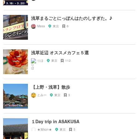
浅草まるごとにっぽんはたのしすぎた。♪
Masa
東京
6
浅草近辺 オススメカフェ５選
りほ
東京
112
【上野・浅草】散歩
とみー
東京
3
１Day trip in ASAKUSA
★寅kon★
東京
5