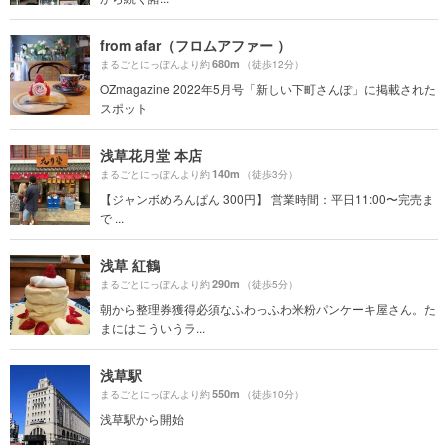
from afar（フロムアファー ）
680m
まるごとにっぽんより約
（徒歩12分）
OZmagazine 2022年5月号「新しい下町さんぽ」に掲載された
スポット
浅草花月堂 本店
140m
まるごとにっぽんより約
（徒歩3分）
【ジャンボめろんぱん 300円】 営業時間：平日11:00〜完売ま
で ...
浅草 紅鶴
290m
まるごとにっぽんより約
（徒歩5分）
朝から整理券獲得必須なふわっふわ米粉パンケーキ屋さん。た
まにはこういうラ...
浅草駅
550m
まるごとにっぽんより約
（徒歩10分）
浅草駅から開始