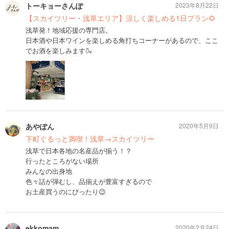
トーキョーさんぽ
2023年8月22日
【スカイツリー・浅草エリア】涼しく楽しめる1日プラン🌻
浅草発！地域応援の専門店。
日本酒や日本ワインを楽しめる角打ちコーナーがあるので、ここ
でお酒を楽しみます🍶
あやぽん
2020年5月9日
下町ぐるっと満喫！浅草→スカイツリー
浅草で日本各地の名産品が揃う！？
行ったところがない場所
みんなの出身地
色々話が弾むし、品揃えが豊富すぎるので
お土産買うのにぴったり😉
ekkomam
2020年2月24日