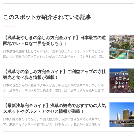
このスポットが紹介されている記事
【浅草花やしきの楽しみ方完全ガイド】日本最古の遊
園地でレトロな世界を楽しもう！
日本最古の遊園地としても有名な「浅草花やしき」には、レトロでどこか
懐かしい雰囲気のアトラクションがたくさんあります。でもそれだけでは
なく、近年は最新式の謎解きアトラクションやフォトジェニックなイルミ
ネーションも行われているんです。そんな花やしきを丸ごと楽しめる情報
【浅草寺の楽しみ方完全ガイド】ご利益アップの寺社
をお届けします。
観光と食べ歩き情報が満載！
日本の昔ながらの街並みやグルメが楽しめると人気の浅草エリアのシンボ
ル「浅草寺」。その入り口に構える「雷門」は、浅草にきたら絶対にみて
おきたいスポットです。また、本堂に向かう途中には浅草でしか食べられ
ない名物グルメのお店がたくさん。お参りだけでなく食べ歩きなど見どこ
【最新浅草完全ガイド】浅草の観光でおすすめの人気
ろいっぱいの浅草寺の魅力をご紹介します。 ## 音声ガイド
スポットやグルメ・アクセス情報が満載！
[spotify:id:7hZFgpcwkvj2k3eqLl4ezO] [keyword_link:浅草寺の御朱
印|https://haveagood.holiday/articles/1130] [keyword_link:浅草寺のおみく
日本人観光客だけでなく、外国人観光客から熱い注目を集める浅草エリ
じ|https://haveagood.holiday/articles/1131] [keyword_link:浅草寺のアクセ
ア。東京スカイツリーや雷門などの「日本らしい」名所が一度に感じら
ス|https://haveagood.holiday/articles/1117] [keyword_link:浅草寺のお守
れ、江戸下町の情緒と魅力があふれる日本を代表する観光スポットです。
り|https://haveagood.holiday/articles/1132] [keyword_link:浅草寺の初
そんな浅草の魅力と見どころを、人気の観光スポットやグルメ、ほっと一
詣|https://haveagood.holiday/articles/1144] [keyword_link:仲見世・雷