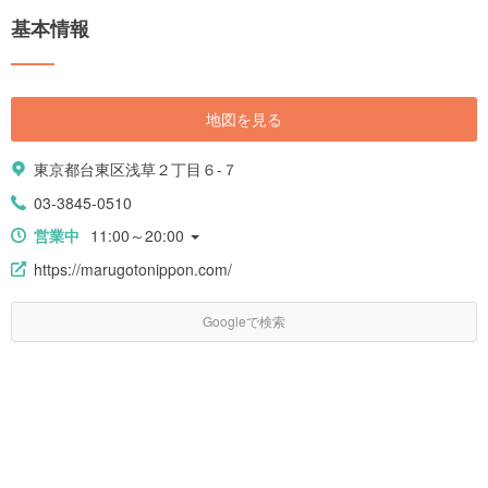
息つける昔ながらの喫茶店、そしてレトロな甘味処まで、まとめてご紹介
門|https://haveagood.holiday/articles/1151] [keyword_link:浅草寺の
基本情報
いたします！
Q&A|https://haveagood.holiday/articles/1142]
地図を見る
東京都台東区浅草２丁目６-７
03-3845-0510
営業中
11:00～20:00
https://marugotonippon.com/
Googleで検索