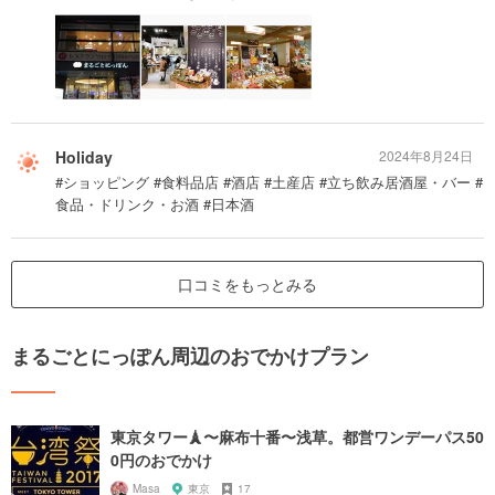
Holiday
2024年8月24日
#ショッピング #食料品店 #酒店 #土産店 #立ち飲み居酒屋・バー #
食品・ドリンク・お酒 #日本酒
口コミをもっとみる
まるごとにっぽん周辺のおでかけプラン
東京タワー🗼〜麻布十番〜浅草。都営ワンデーパス50
0円のおでかけ
Masa
東京
17