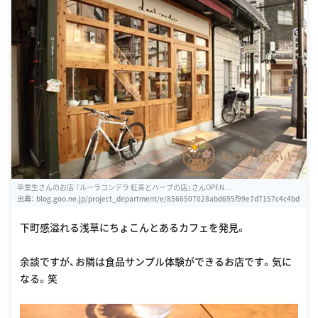
卒業生さんのお店 『ルーラコンデラ 紅茶とハーブの店』さんOPEN ...
出典：
blog.goo.ne.jp/project_department/e/8566507028abd695f99e7d7157c4c4bd
下町感溢れる浅草にちょこんとあるカフェを発見。
余談ですが、お隣は食品サンプル体験ができるお店です。気に
なる。笑