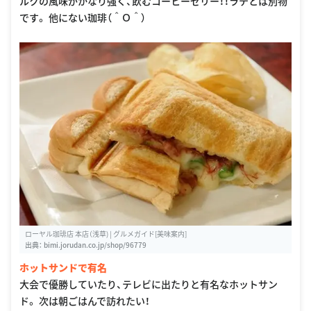
ルクの風味がかなり強く、飲むコーヒーゼリー！！ラテとは別物
です。 他にない珈琲（＾Ｏ＾）
ローヤル珈琲店 本店（浅草) | グルメガイド[美味案内]
出典：
bimi.jorudan.co.jp/shop/96779
ホットサンドで有名
大会で優勝していたり、テレビに出たりと有名なホットサン
ド。 次は朝ごはんで訪れたい！