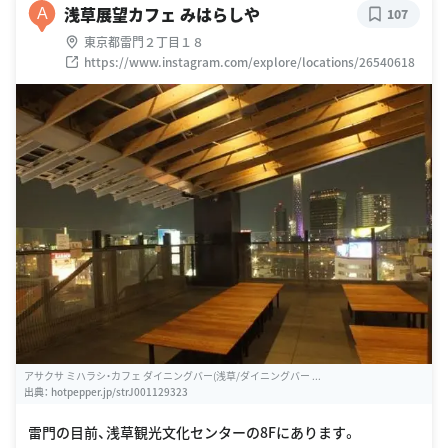
浅草展望カフェ みはらしや
A
107
東京都雷門２丁目１８
https://www.instagram.com/explore/locations/26540618
アサクサ ミハラシ・カフェ ダイニングバー(浅草/ダイニングバー ...
出典：
hotpepper.jp/strJ001129323
雷門の目前、浅草観光文化センターの8Fにあります。