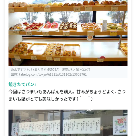
あんですマトバ （あんですMATOBA） - 浅草/パン [食べログ]
出典：
tabelog.com/tokyo/A1311/A131102/13003761
焼きたてパン♪
今回はさつまいもあんぱんを購入。 甘みがちょうどよく、さつ
まいも餡がとても美味しかったです（＾＿＾）