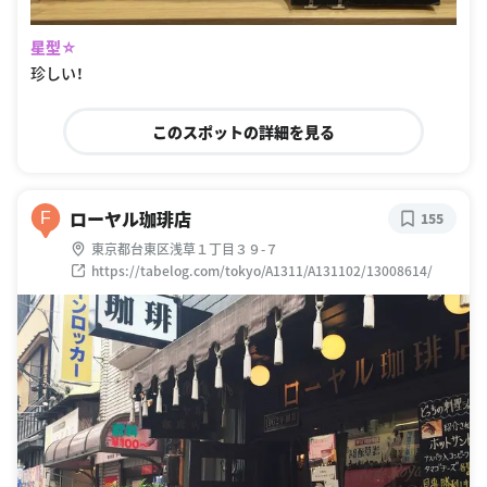
星型☆
珍しい！
このスポットの詳細を見る
ローヤル珈琲店
F
155
東京都台東区浅草１丁目３９-７
https://tabelog.com/tokyo/A1311/A131102/13008614/