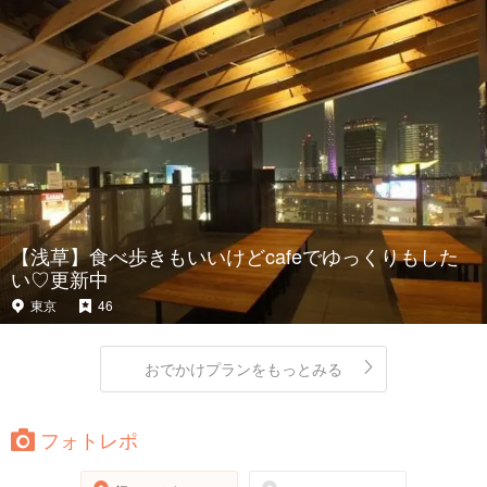
【浅草】食べ歩きもいいけどcafeでゆっくりもした
い♡更新中
東京
46
おでかけプランをもっとみる
フォトレポ