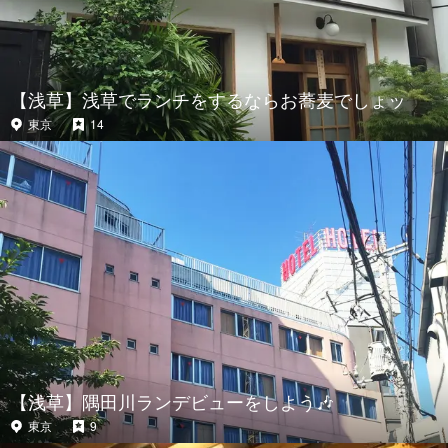
【浅草】浅草でランチをするならお蕎麦でしょッ
東京
14
【浅草】隅田川ランデビューをしよう🎶
東京
9