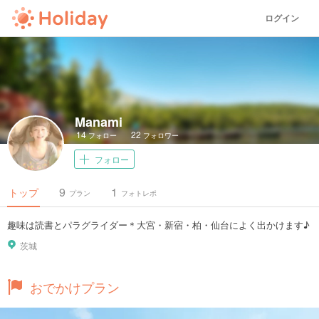
ログイン
Manami
14
22
フォロー
フォロワー
フォロー
9
1
トップ
プラン
フォトレポ
趣味は読書とパラグライダー＊大宮・新宿・柏・仙台によく出かけます♪
茨城
おでかけプラン