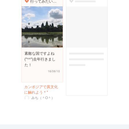
行ってみたい世界遺産１位に選ばれた アンコール・ワット
dummyspot
素敵な国ですよね
dummymessagefor
(*^^*)去年行きまし
photoreportplac
た！
eholder
16/06/10
カンボジアで異文化
に触れよう＊*
みち（＾O＾）