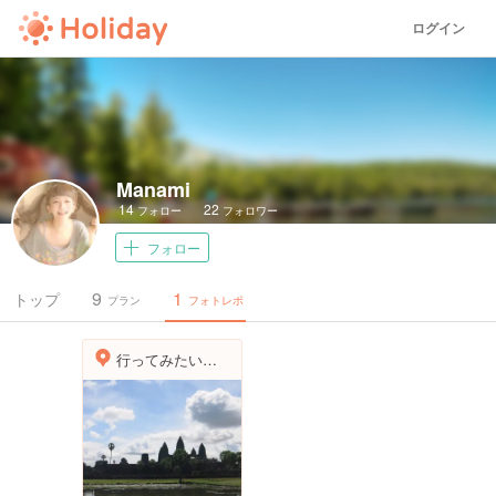
ログイン
Manami
14
22
フォロー
フォロワー
フォロー
9
1
トップ
プラン
フォトレポ
行ってみたい世界遺産１位に選ばれた アンコール・ワット