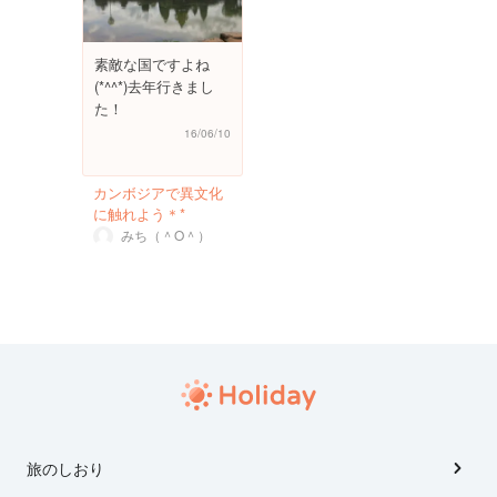
素敵な国ですよね
(*^^*)去年行きまし
た！
16/06/10
カンボジアで異文化
に触れよう＊*
みち（＾O＾）
旅のしおり