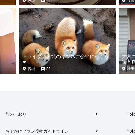
茨城
46
茨城
ドライブで宮城のキツネに会いに行こう
大宮
❤︎
通う
宮城
52
埼玉
旅のしおり
Holi
おでかけプラン投稿ガイドライン
Holi