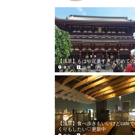
【浅草】もはや定番すぎ。初めての
東京
21
【浅草】食べ歩きもいいけどcafe
くりもしたい♡更新中