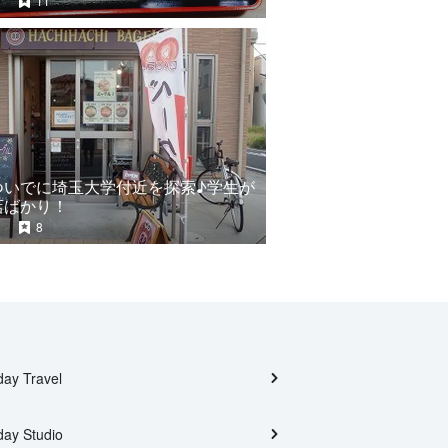
11
ついでに埼玉大学付近を探索♪学生が
店ばかり！
8
day Travel
day Studio