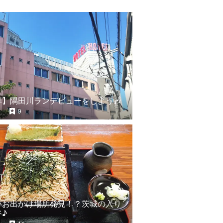
草】隅田川ランデビューをしよう🎶
9
いお出かけ場所発見！？茨城の入り
谷♪