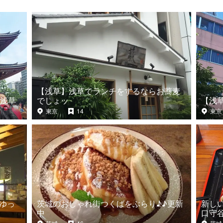
【浅草】浅草でランチをするならお蕎麦
浅草
でしょッ
【浅
東京
14
東京
でゆっ
茨城のおしゃれ街つくばをぶらり♪♪更新
新し
中
口守