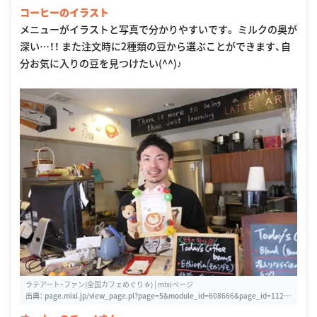
コーヒーのイラスト
メニューがイラストと写真で分かりやすいです。 ミルクの奥が
深い…！！ また注文時に2種類の豆から選ぶことができます、自
分お気に入りの豆を見つけたい(^^)♪
ラテアート・ファン(全国カフェめぐり☆) | mixiページ
出典：
page.mixi.jp/view_page.pl?page=5&module_id=608666&page_id=1129
25