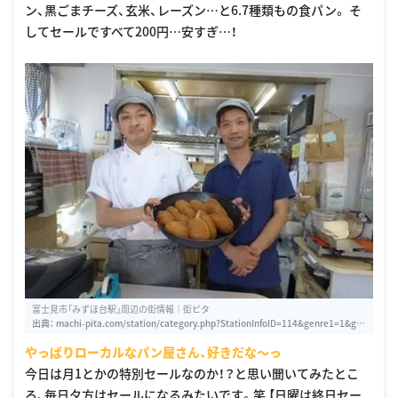
ン、黒ごまチーズ、玄米、レーズン…と6.7種類もの食パン。 そ
してセールですべて200円…安すぎ…！
富士見市「みずほ台駅」周辺の街情報｜街ピタ
出典：
machi-pita.com/station/category.php?StationInfoID=114&genre1=1&ge
nre2=1&genre3=7
やっぱりローカルなパン屋さん、好きだな〜っ
今日は月1とかの特別セールなのか！？と思い聞いてみたとこ
ろ、毎日夕方はセールになるみたいです。笑 【日曜は終日セー