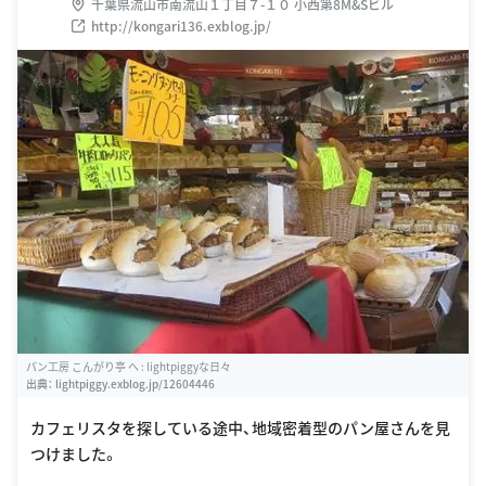
千葉県流山市南流山１丁目７-１０ 小西第8M&Sビル
http://kongari136.exblog.jp/
パン工房 こんがり亭 へ : lightpiggyな日々
出典：
lightpiggy.exblog.jp/12604446
カフェリスタを探している途中、地域密着型のパン屋さんを見
つけました。