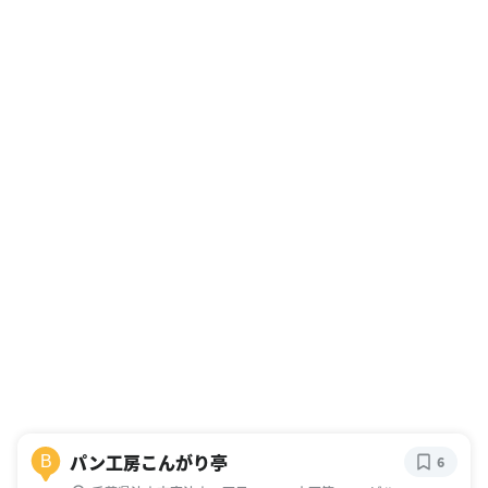
パン工房こんがり亭
B
6