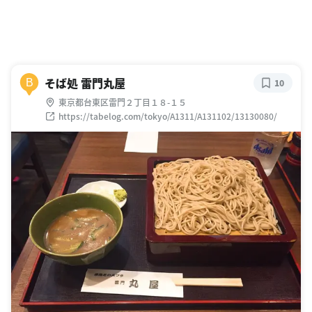
そば処 雷門丸屋
B
10
東京都台東区雷門２丁目１８-１５
https://tabelog.com/tokyo/A1311/A131102/13130080/