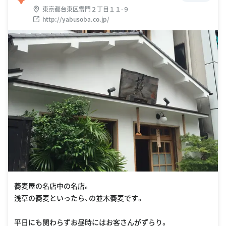
東京都台東区雷門２丁目１１-９
http://yabusoba.co.jp/
蕎麦屋の名店中の名店。
浅草の蕎麦といったら、の並木蕎麦です。
平日にも関わらずお昼時にはお客さんがずらり。