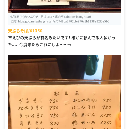
9月6日(土)のつぶやき - 男ゴコロと旅の空 rainbow in my heart
出典：
blog.goo.ne.jp/bays_star/e/6748ca2702cfe776c1b1138e32f3e5b5
天ぷらそば/¥1350
車えびの天ぷらが有名みたいです！ 確かに頼んでる人多かっ
た。。 今度来たらこれにしよ〜〜っ