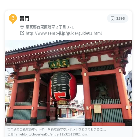
雷門
B
1595
東京都台東区浅草２丁目３-１
http://www.senso-ji.jp/guide/guide01.html
雷門通りの純喫茶ホットケーキ 純喫茶マウンテン｜ひとりでもまめに ...
出典：
ameblo.jp/cloverleaf55/entry-11532013982.html