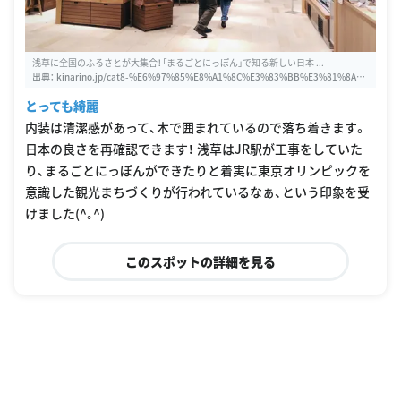
浅草に全国のふるさとが大集合！「まるごとにっぽん」で知る新しい日本 ...
出典：
kinarino.jp/cat8-%E6%97%85%E8%A1%8C%E3%83%BB%E3%81%8A%
E5%87%BA%E3%81%8B%E3%81%91/18589-%E6%B5%85%E8%8D%89%E
とっても綺麗
3%81%AB%E5%85%A8%E5%9B%BD%E3%81%AE%E3%81%B5%E3%82%8
B%E3%81%95%E3%81%A8%E3%81%8C%E5%A4%A7%E9%9B%86%E5%90%
内装は清潔感があって、木で囲まれているので落ち着きます。
88%EF%BC%81%E3%80%8C%E3%81%BE%E3%82%8B%E3%81%94%E3%8
日本の良さを再確認できます！ 浅草はJR駅が工事をしていた
1%A8%E3%81%AB%E3%81%A3%E3%81%BD%E3%82%93%E3%80%8D%E3%
81%A7%E7%9F%A5%E3%82%8B%E6%96%B0%E3%81%97%E3%81%84%E
り、まるごとにっぽんができたりと着実に東京オリンピックを
6%97%A5%E6%9C%AC
意識した観光まちづくりが行われているなぁ、という印象を受
けました(^｡^)
このスポットの詳細を見る