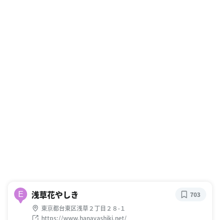
浅草花やしき
E
703
東京都台東区浅草２丁目２８-１
https://www.hanayashiki.net/