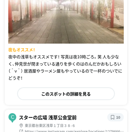
夜もオススメ！
夜中の浅草もオススメです！ 写真は夜10時ごろ。笑 人も少な
く、仲見世が閉まっている通りを歩くのはのんだかおもしろい
（＾ν＾） 居酒屋やラーメン屋もやっているので一杯のついでに
どうぞ！
このスポットの詳細を見る
スターの広場 浅草公会堂前
C
10
東京都台東区浅草１丁目３８-６
https://www.instagram.com/explore/locations/12796660