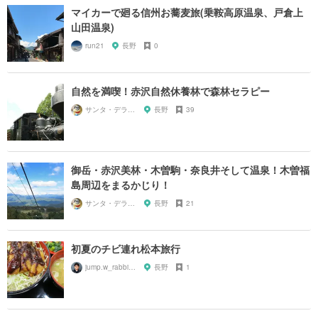
マイカーで廻る信州お蕎麦旅(乗鞍高原温泉、戸倉上
山田温泉)
run21
長野
0
自然を満喫！赤沢自然休養林で森林セラピー
サンタ・デラックス
長野
39
御岳・赤沢美林・木曽駒・奈良井そして温泉！木曽福
島周辺をまるかじり！
サンタ・デラックス
長野
21
初夏のチビ連れ松本旅行
jump.w_rabbitkun
長野
1