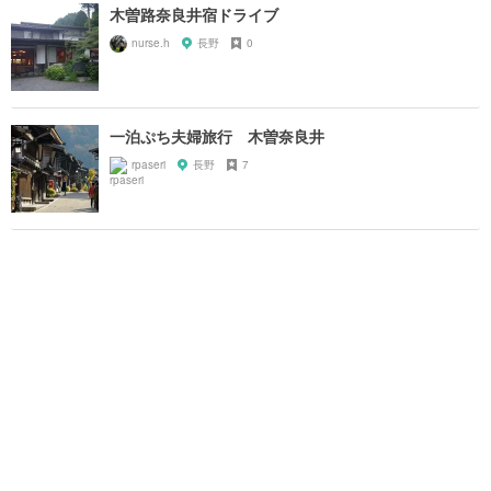
木曽路奈良井宿ドライブ
nurse.h
長野
0
一泊ぷち夫婦旅行 木曽奈良井
rpaseri
長野
7