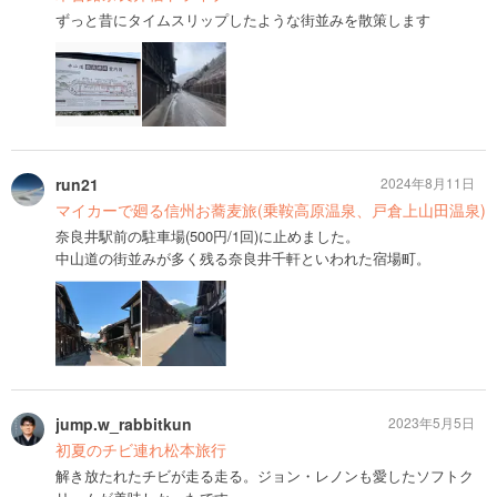
ずっと昔にタイムスリップしたような街並みを散策します
run21
2024年8月11日
マイカーで廻る信州お蕎麦旅(乗鞍高原温泉、戸倉上山田温泉)
奈良井駅前の駐車場(500円/1回)に止めました。
中山道の街並みが多く残る奈良井千軒といわれた宿場町。
jump.w_rabbitkun
2023年5月5日
初夏のチビ連れ松本旅行
解き放たれたチビが走る走る。ジョン・レノンも愛したソフトク