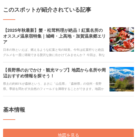
このスポットが紹介されている記事
【2025年秋最新】蟹・松茸料理が絶品！紅葉名所の
オススメ温泉宿特集｜城崎・上高地・加賀温泉郷エリ
ア
日本の秋といえば、燃えるような紅葉と旬の味覚。今年は紅葉狩りと絶品
グルメを一度に堪能できる贅沢な旅に出かけてみませんか？ 今回は、秋な
らではの景色と蟹や松茸などの贅沢な旬の味覚が楽しめる「城崎温泉、上
高地・木曽路、加賀温泉郷」のオススメ宿と観光スポットをご紹介。蟹の
【長野県のおでかけ・観光マップ】地図から名所や周
甘さや松茸の香りに包まれて、心も体も満たされる特別なひとときを過ご
辺おすすめ情報を探そう！
しましょう。 気になる宿を見つけたら、心からおすすめできる宿泊施設の
みをご紹介するホテル・旅館の宿泊予約サービス<b><u>[Relux(リラック
県土の約80％が森林という、まさに「山岳県」「森林県」の信州・長野
ス)](https://rlx.jp/)</u></b>で予約しましょう。 提供：KDDI株式会社
県。季節を問わず大自然のフィールドを満喫することができます。地図か
ら長野県の定番スポットを探せるおでかけ・観光マップで、素敵な旅の計
画を立ててみましょう。
基本情報
地図を見る