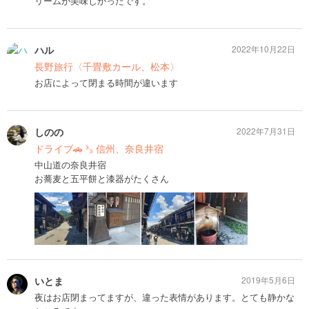
リームが美味しかったです。
ハル
2022年10月22日
長野旅行〈千畳敷カール、松本〉
お店によって閉まる時間が違います
しのの
2022年7月31日
ドライブ🚗 ³₃ 信州、奈良井宿
中山道の奈良井宿
お蕎麦と五平餅と漆器がたくさん
いとま
2019年5月6日
夜はお店閉まってますが、違った表情があります。とても静かな