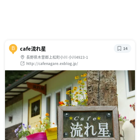
cafe流れ星
B
14
長野県木曽郡上松町小川 小川4923-1
http://cafenagare.exblog.jp/