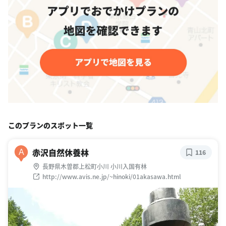
このプランのスポット一覧
赤沢自然休養林
A
116
長野県木曽郡上松町小川 小川入国有林
http://www.avis.ne.jp/~hinoki/01akasawa.html