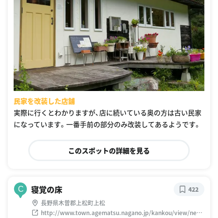
民家を改装した店舗
実際に行くとわかりますが、店に続いている奥の方は古い民家
になっています。一番手前の部分のみ改装してあるようです。
このスポットの詳細を見る
寝覚の床
C
422
長野県木曽郡上松町上松
http://www.town.agematsu.nagano.jp/kankou/view/neza