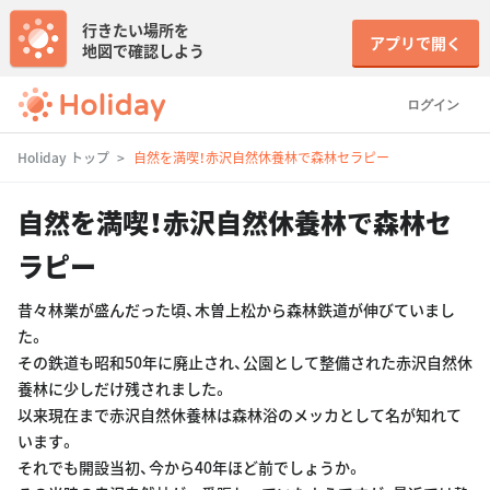
行きたい場所を
アプリで開く
地図で確認しよう
ログイン
Holiday トップ
自然を満喫！赤沢自然休養林で森林セラピー
自然を満喫！赤沢自然休養林で森林セ
ラピー
昔々林業が盛んだった頃、木曽上松から森林鉄道が伸びていまし
た。
その鉄道も昭和50年に廃止され、公園として整備された赤沢自然休
養林に少しだけ残されました。
以来現在まで赤沢自然休養林は森林浴のメッカとして名が知れて
います。
それでも開設当初、今から40年ほど前でしょうか。