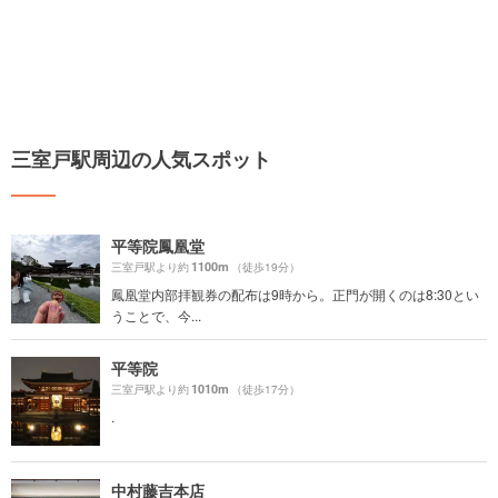
三室戸駅周辺の人気スポット
平等院鳳凰堂
1100m
三室戸駅より約
（徒歩19分）
鳳凰堂内部拝観券の配布は9時から。正門が開くのは8:30とい
うことで、今...
平等院
1010m
三室戸駅より約
（徒歩17分）
.
中村藤吉本店