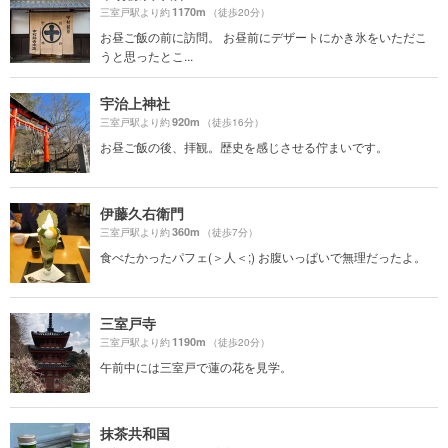
1170m
三室戸駅より約
（徒歩20分）
お昼ご飯の前に訪問。 お昼前にデザートにかき氷をいただこ
うと思ったとこ...
宇治上神社
920m
三室戸駅より約
（徒歩16分）
お昼ご飯の後、拝観。歴史を感じさせる佇まいです。
伊藤久右衛門
360m
三室戸駅より約
（徒歩7分）
食べたかったパフェ(＞人＜;) お腹いっぱいで無理だったよ。
三室戸寺
1190m
三室戸駅より約
（徒歩20分）
午前中には三室戸で蓮の花を見学。
抹茶共和国