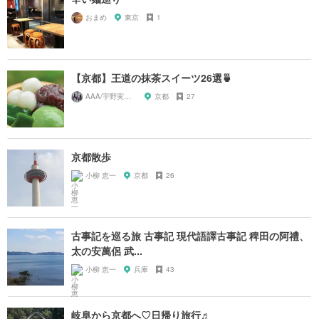
おまめ
東京
1
【京都】王道の抹茶スイーツ26選🍵
AAA/宇野実彩子推し
京都
27
京都散歩
小柳 恵一
京都
26
古事記を巡る旅 古事記 現代語譯古事記 稗田の阿禮、
太の安萬侶 武...
小柳 恵一
兵庫
43
岐阜から京都へ♡日帰り旅行♬