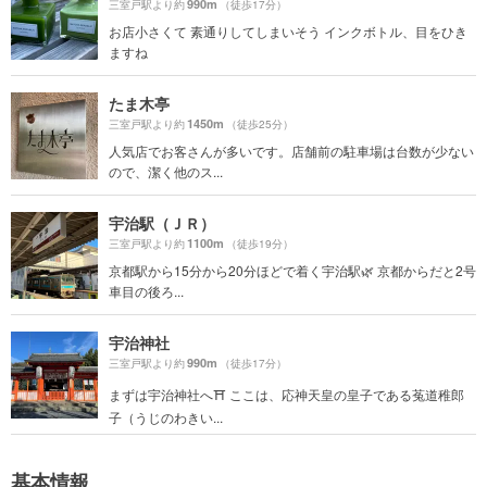
990m
三室戸駅より約
（徒歩17分）
お店小さくて 素通りしてしまいそう インクボトル、目をひき
ますね
たま木亭
1450m
三室戸駅より約
（徒歩25分）
人気店でお客さんが多いです。店舗前の駐車場は台数が少ない
ので、潔く他のス...
宇治駅（ＪＲ）
1100m
三室戸駅より約
（徒歩19分）
京都駅から15分から20分ほどで着く宇治駅🌿 京都からだと2号
車目の後ろ...
宇治神社
990m
三室戸駅より約
（徒歩17分）
まずは宇治神社へ⛩ ここは、応神天皇の皇子である菟道稚郎
子（うじのわきい...
基本情報