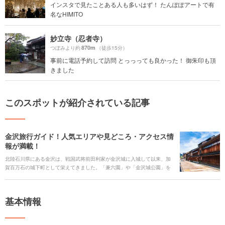
インスタで見たことある人も多いはず！ たんぽぽアートで有
名なHIMITO
妙立寺（忍者寺）
870m
つぼみより約
（徒歩15分）
事前に電話予約して訪問 とっっっても良かった！ 御朱印も頂
きました
このスポットが紹介されている記事
金沢旅行ガイド！人気エリアや見どころ・アクセス情
報が満載！
北陸石川県にある金沢は、戦国武将前田利家が金沢城に入城して以来、加
賀百万石の城下町として栄えてきました。「兼六園」や「金沢城公園」を
代表として、その歴史を感じさせる街並みや建築が街のあちこちで見られ
ます。そして、城下町で育まれた武家や町人の文化から現代の町家カフェ
や和スイーツをはじめとする様々な新しい文化やグルメも楽しめます。 新
基本情報
旧の文化が様々なジャンルで楽しめる金沢の、人気の観光スポットやグル
メ、アクセスや交通、イベント情報まで、金沢旅行の全てをご紹介しま
す。