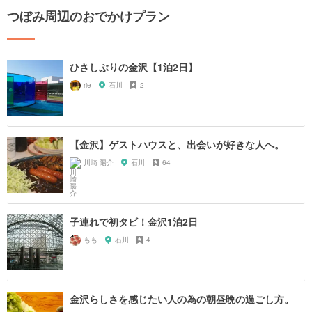
つぼみ周辺のおでかけプラン
ひさしぶりの金沢【1泊2日】
rie
石川
2
【金沢】ゲストハウスと、出会いが好きな人へ。
川崎 陽介
石川
64
子連れで初タビ！金沢1泊2日
もも
石川
4
金沢らしさを感じたい人の為の朝昼晩の過ごし方。