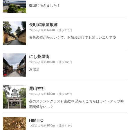
御城印頂きました！
長町武家屋敷跡
630m
つぼみより約
（徒歩11分）
黄色の壁がかわいくて、お散歩だけでも楽しいエリア🍋
にし茶屋街
910m
つぼみより約
（徒歩16分）
お散歩
尾山神社
660m
つぼみより約
（徒歩12分）
夜のステンドグラスも素敵🫶 恐らくこちらはライトアップ時
期関係ない…？
HIMITO
610m
つぼみより約
（徒歩11分）