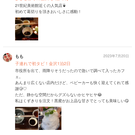
21世紀美術館近くの人気店🍵
初めて葛切りを頂きおいしさに感動！
もも
2023年7月20日
子連れで初タビ！金沢1泊2日
市役所を出て、雨降りそうだったので急いで調べて入ったカフ
ェ。
あんまり広くない店内だけど、ベビーカーも快く迎えてくれて感
謝🥲♡
ただ、静かな空間だからグズらないかヒヤヒヤ😂
私はくずきりを注文！黒蜜がお上品な甘さでとっても美味しい😋