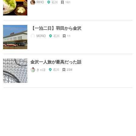
RIHO
石川
161
【一泊二日】羽田から金沢
MONO
石川
11
金沢一人旅が最高だった話
きゃほ
石川
238