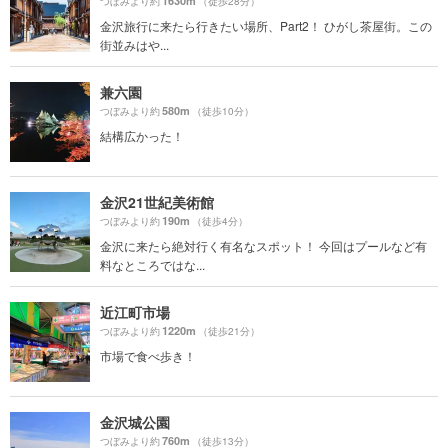
1630m
つぼみより約
（徒歩28分）
金沢旅行に来たら行きたい場所、Part2！ ひがし茶屋街。この
街並みはや...
兼六園
580m
つぼみより約
（徒歩10分）
結構広かった！
金沢21世紀美術館
190m
つぼみより約
（徒歩4分）
金沢に来たら絶対行く有名なスポット！ 今回はプールなど有
料なところではな...
近江町市場
1220m
つぼみより約
（徒歩21分）
市場で食べ歩き！
金沢城公園
760m
つぼみより約
（徒歩13分）