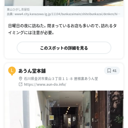
東山ひがし茶屋街
出典：
www4.city.kanazawa.lg.jp/11104/bunkazaimain/shiteibunkazai/denken/higa
shi.html
日曜日の夜に訪ねた。閉まっているお店も多いので、訪れるタ
イミングには注意が必要。
このスポットの詳細を見る
あうん堂本舗
L
41
石川県金沢市東山３丁目１１-８ 屋根裏あうん堂
https://www.aun-do.info/