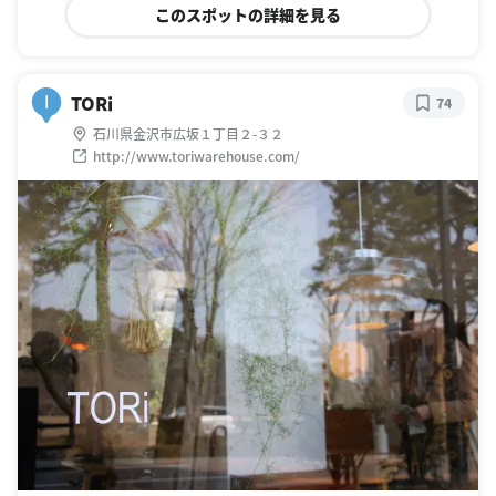
このスポットの詳細を見る
TORi
I
74
石川県金沢市広坂１丁目２-３２
http://www.toriwarehouse.com/