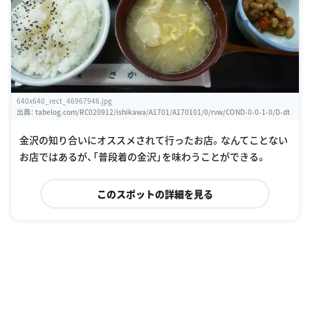
640x640_rect_46967946.jpg
出典：
tabelog.com/RC020912/ishikawa/A1701/A170101/0/rvw/COND-0-0-1-0/D-dt
金沢の知り合いにオススメされて行ったお店。なんてことない
お店ではあるが、「普段着の金沢」を味わうことができる。
このスポットの詳細を見る