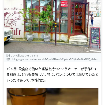
美味しい本屋さんＯＨＬＩＦＥ
出典：
lh6.googleusercontent.com/-Zr5pe98HYns/VXfpVaIr7OI/AAAAAAAAINQ/deIzap
WmdjU/w460-h310-k
パン屋、飲食店で働いた経験を持つというオーナーが手作りす
る料理は、どれも美味しい。特に、パンについては働いていたと
いうだけあって、本格的だ。