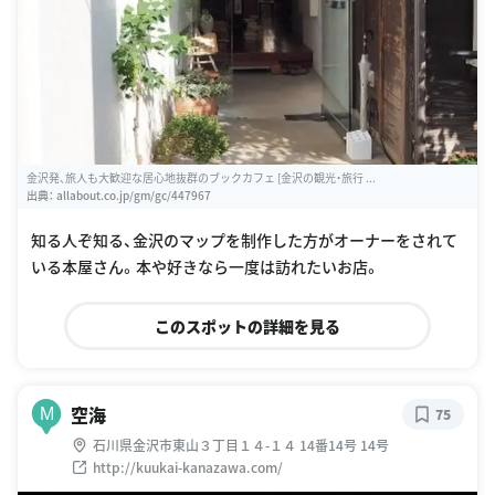
金沢発、旅人も大歓迎な居心地抜群のブックカフェ [金沢の観光・旅行 ...
出典：
allabout.co.jp/gm/gc/447967
知る人ぞ知る、金沢のマップを制作した方がオーナーをされて
いる本屋さん。本や好きなら一度は訪れたいお店。
このスポットの詳細を見る
空海
M
75
石川県金沢市東山３丁目１４-１４ 14番14号 14号
http://kuukai-kanazawa.com/