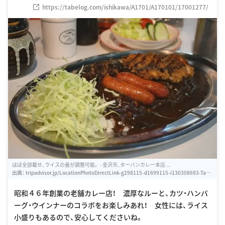
https://tabelog.com/ishikawa/A1701/A170101/17001277/
ほぼ全部載せ、ライスの量が調整可能。 - 金沢市、ターバンカレー本店 ...
出典：
tripadvisor.jp/LocationPhotoDirectLink-g298115-d1699115-i130308693-Taba
nkare-Kanazawa_Ishikawa_Prefecture_Chubu.html
昭和４６年創業の老舗カレー店！ 濃厚なルーと、カツ・ハンバ
ーグ・ウインナーのコラボをお楽しみあれ！ 女性には、ライス
小盛りもあるので、安心してくださいね。