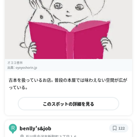
オヨヨ書林
出典：
oyoyoshorin.jp
古本を扱っているお店。普段の本屋では味わえない空間が広が
っている。
このスポットの詳細を見る
benlly's&job
R
122
石川県金沢市新竪町３丁目１６