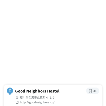
Good Neighbors Hostel
D
31
石川県金沢市此花町４-１９
http://goodneighbors.co/