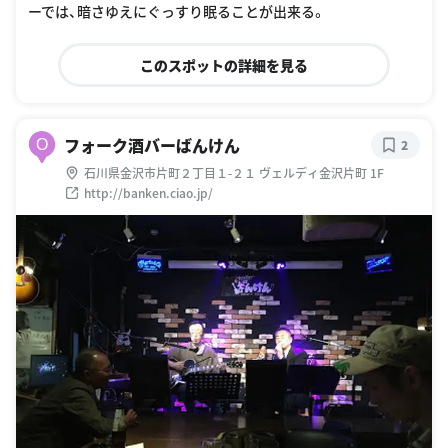
ーでは、暗さゆえにぐっすり眠ることが出来る。
このスポットの詳細を見る
フォーク酒バーばんけん
O
2
石川県金沢市片町２丁目１-２１ ヴェルディ金沢片町 1F
http://banken.ciao.jp/