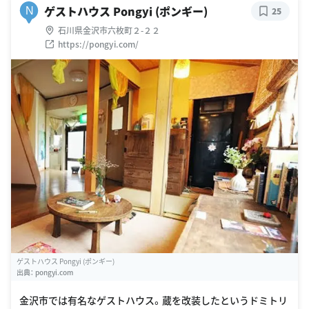
ゲストハウス Pongyi (ポンギー)
N
25
石川県金沢市六枚町２-２２
https://pongyi.com/
ゲストハウス Pongyi (ポンギー)
出典：
pongyi.com
金沢市では有名なゲストハウス。蔵を改装したというドミトリ