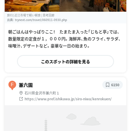
旅行] 近江市場で軽い朝食 | 思考回廊
出典：
trynext.com/travel/060911-0930.php
朝ごはんはやっぱりここ！ たまたま入った「じもと亭」では、
数量限定の定食が１，０００円。海鮮丼、魚のフライ、サラダ、
味噌汁、デザートなど。豪華な一日の始まり。
このスポットの詳細を見る
兼六園
F
6150
石川県金沢市兼六町１
https://www.pref.ishikawa.jp/siro-niwa/kenrokuen/