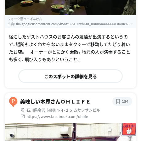
フォーク酒バーばんけん
出典：
lh6.googleusercontent.com/-h5oztu-S1DI/VhKDl_uBI0I/AAAAAAAAC04/0e6JB
UaYntE/w460-h310-k
宿泊したゲストハウスのお客さんの友達が出演するというの
で、場所もよくわからないままタクシーで移動してたどり着い
たお店。 オーナーがとにかく素敵。地元の人が演奏すること
も多く、飛び入りもありということ。
このスポットの詳細を見る
美味しい本屋さんＯＨＬＩＦＥ
P
184
石川県金沢市袋町4-４-２５ ムサシサンビル
https://www.facebook.com/ohlife