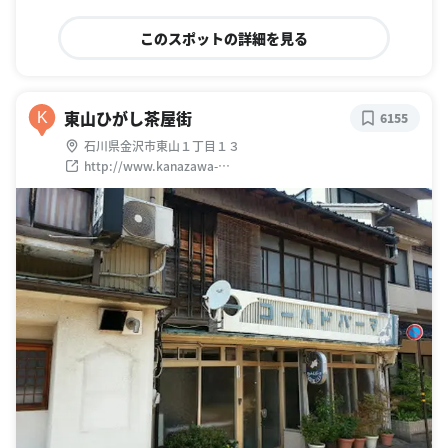
このスポットの詳細を見る
東山ひがし茶屋街
K
6155
石川県金沢市東山１丁目１３
http://www.kanazawa-
kankoukyoukai.or.jp/spot_search/spot.php?sp_no=85