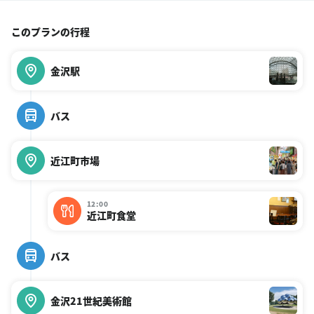
このプランの行程
金沢駅
バス
近江町市場
12:00
近江町食堂
バス
金沢21世紀美術館