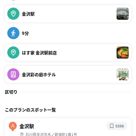
金沢駅
9分
はす家 金沢駅前店
金沢彩の庭ホテル
区切り
このプランのスポット一覧
金沢駅
A
5398
石川県金沢市木ノ新保町1番1号