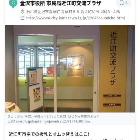
金沢市役所 市民局近江町交流プラザ
C
5
石川県金沢市青草町 青草町８８ 近江町いちば館３･４階
http://www4.city.kanazawa.lg.jp/22045/oumicho.html
きょうから「平成」・平成元年1月8日の新聞 | はじかみ神主のぶろぐ
出典：
ameblo.jp/hajikamijinja/entry-12391774108.html
近江町市場での授乳とオムツ替えはここ！