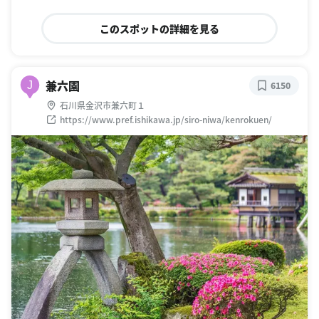
このスポットの詳細を見る
兼六園
J
6150
石川県金沢市兼六町１
https://www.pref.ishikawa.jp/siro-niwa/kenrokuen/