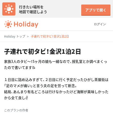
行きたい場所を
アプリで開く
地図で確認しよう
ログイン
Holiday トップ
子連れで初タビ！金沢1泊2日
子連れで初タビ！金沢1泊2日
家族3人のタビ〜！5ヶ月の娘も一緒なので、授乳室とか調べまくっ
たので書いてます📝
１日目に詰め込みすぎて、２日目に行く予定だったひがし茶屋街は
「足のマメが痛い」と言う夫の足を労って断念。
結局、あんまり有名どころは行けなかったけど海鮮が美味しかった
から全て良し✌️
このプランの作者