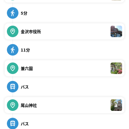
5分
金沢市役所
11分
兼六園
バス
尾山神社
バス