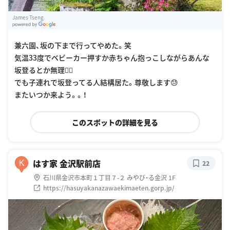
James Tseng
G
oogle Places
兼六園、坂の下まで行ってやめた。笑
気温33度でベビーカー押すか赤ちゃん抱っこしながらあんな
坂登るとか無理🙅‍♀️
でも子連れで坂登ってる人結構居た。尊敬します😓
またいつか来よう。。！
このスポットの詳細を見る
はす家 金沢駅前店
K
22
石川県金沢市本町１丁目７-２ みやび・る金沢 1F
https://hasuyakanazawaekimaeten.gorp.jp/