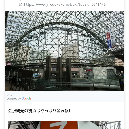
https://www.jr-odekake.net/eki/top?id=0541449
ノン
G
oogle Places
金沢観光の拠点はやっぱり金沢駅！