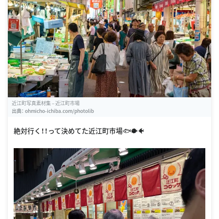
近江町写真素材集 – 近江町市場
出典：
ohmicho-ichiba.com/photolib
絶対行く！！って決めてた近江町市場🐟🐡🐠