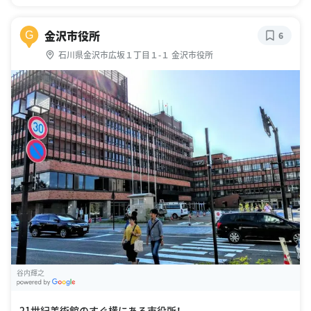
金沢市役所
G
6
石川県金沢市広坂１丁目１-１ 金沢市役所
谷内輝之
G
oogle Places
21世紀美術館のすぐ横にある市役所！