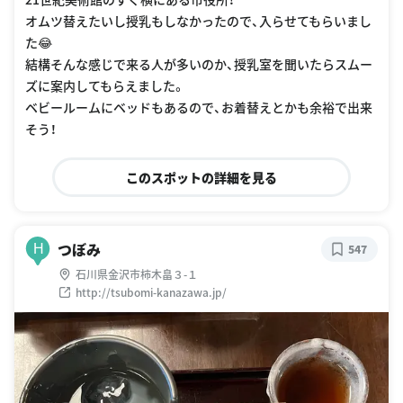
オムツ替えたいし授乳もしなかったので、入らせてもらいまし
た😂
結構そんな感じで来る人が多いのか、授乳室を聞いたらスムー
ズに案内してもらえました。
ベビールームにベッドもあるので、お着替えとかも余裕で出来
そう！
このスポットの詳細を見る
つぼみ
H
547
石川県金沢市柿木畠３-１
http://tsubomi-kanazawa.jp/