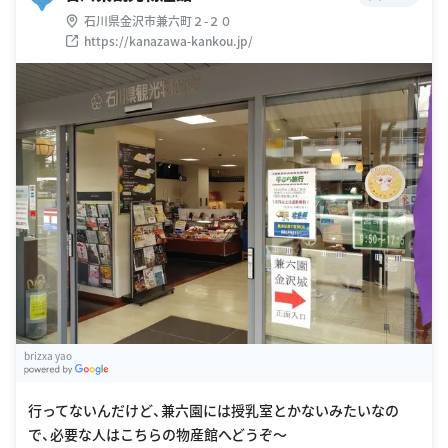
石川県金沢市兼六町２-２０
https://kanazawa-kankou.jp/
brizxa yao
G
oogle Places
行ってないんだけど、兼六園には授乳室とかないみたいなの
で、必要な人はこちらの物産館へどうぞ〜