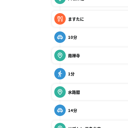
ますたに
10分
南禅寺
1分
水路閣
14分