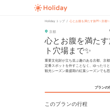
user
pin
tel
time
Holiday トップ
心とお腹を満たす旅⛩✨京都
京都
date
child
solitary
心とお腹を満たす
ト穴場まで✨
tokyo
kanagawa
osaka
重要文化財が立ち並ぶ趣のある古都、京都
定番スポットを外すことなく、ゆったりと
観光シーズン最盛期の紅葉シーズンでも思
プランの
このプランの行程