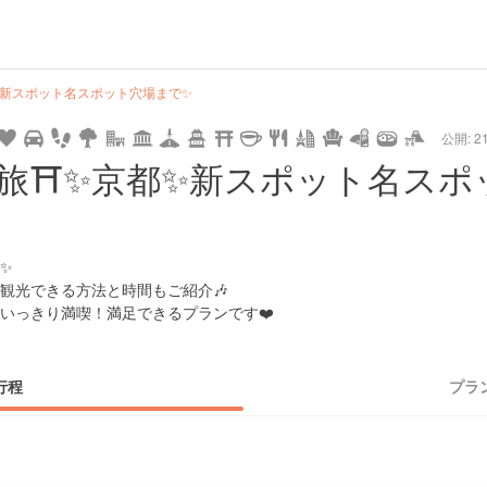
url
guide
hot
type
star
camera
home
settings
profile
print
rank
mail
lock
calendar
access
✨新スポット名スポット穴場まで✨
公開: 21
pet
drive
walking
cycling
nature
stroll
art
camp
history
castle
temple
cafe
gourmet
onsen
outdoor
world
public bath
shopping
旅⛩✨京都✨新スポット名スポ
heritage
kyoto
hyogo
✨
観光できる方法と時間もご紹介🎶
いっきり満喫！満足できるプランです❤️
行程
プラ