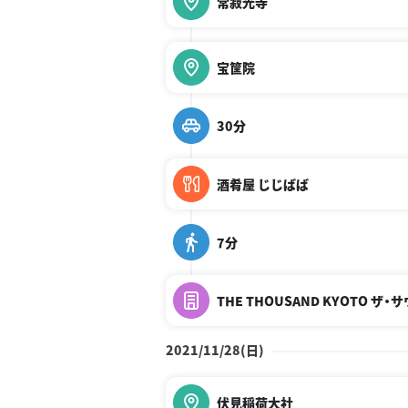
常寂光寺
宝筐院
30分
酒肴屋 じじばば
7分
THE THOUSAND KYOTO ザ
2021/11/28(日)
伏見稲荷大社