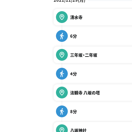
2021/11/29(月)
清水寺
6分
三年坂・二年坂
4分
法観寺 八坂の塔
8分
八坂神社