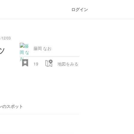
ログイン
/12/03
general
railroad
train
comic
mountain
sports
fishing
bbq
fashion
tradition
music
baby
camera
amusement
aquarium
sea
ball
baer
ッ
store
park
藤岡 なお
19
地図をみる
ンのスポット
28.522 px