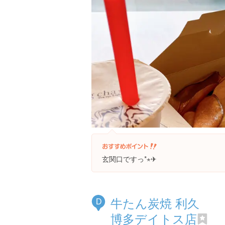
玄関口ですっ*⋆✈
牛たん炭焼 利久
D
博多デイトス店