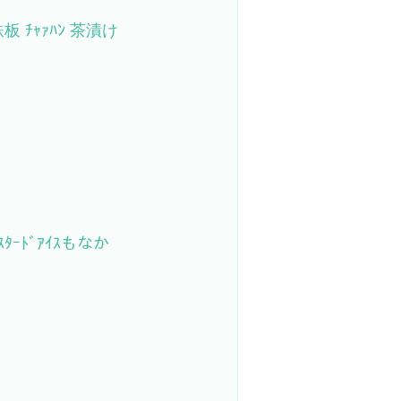
板 ﾁｬｧﾊﾝ 茶漬け
ｽﾀｰﾄﾞｱｲｽもなか