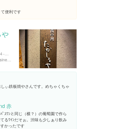
くて便利です
るや
福岡県福岡市中央区西中洲４-４ RIN FIRST 3F
https://takashiruya-nishi.business.site/?utm_source=gmb&utm_medium=referral
味しぃ鉄板焼やさんです。めちゃくちゃ
ind 赤
ｰﾊﾟｽﾜﾝと同じ（横？）の葡萄園で作ら
てるﾜｲﾝだそぉ。渋味も少しぁり飲み
やすかったです