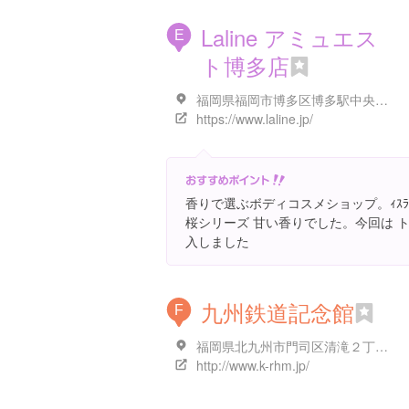
Laline アミュエス
E
ト博多店
福岡県福岡市博多区博多駅中央街１-1番１ 号 地下1階
https://www.laline.jp/
香りで選ぶボディコスメショップ。ｨｽﾗ
桜シリーズ 甘い香りでした。今回は 
入しました
九州鉄道記念館
F
福岡県北九州市門司区清滝２丁目３-２９
http://www.k-rhm.jp/