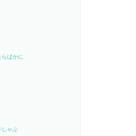
たらばかに
牛しゃぶ