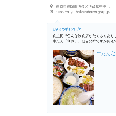
福岡県福岡市博多区博多駅中央街１-１ 博多デイトスB1
https://rikyu-hakatadeitos.gorp.jp/
食堂街で色んな飲食店がたくさんあり
牛たん「利休」。仙台発祥ですが何処
牛たん定