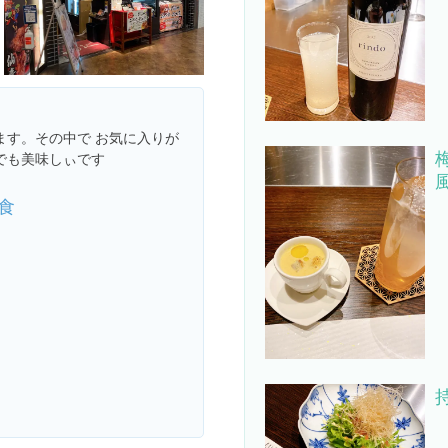
ます。その中で お気に入りが
梅
でも美味しぃです
食
持