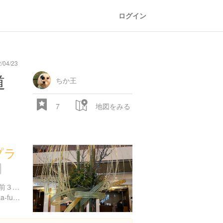
ログイン
04/23
oad
train
comic
mountain
sports
fishing
bbq
fashion
tradition
music
baby
camera
amusement
aquarium
sea
ball
baer
bell
flo
道
park
ちか王
7
地図をみる
プラ
28.522 px
福岡県福岡市博多区博多駅前３丁目３-３
https://www.anacrowneplaza-fukuoka.jp/