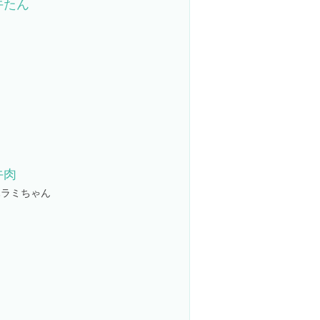
牛たん
牛肉
ハラミちゃん