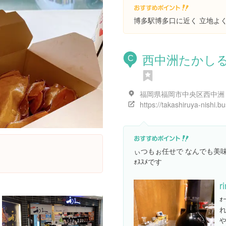
博多駅博多口に近く 立地よ
西中洲たかし
C
ぃつもぉ任せで なんでも美
ｫｽｽﾒです
r
ｫ
れ