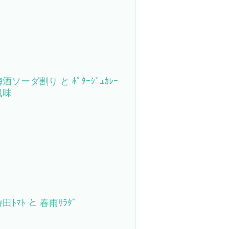
酒ソーダ割り と ﾎﾟﾀｰｼﾞｭｶﾚｰ
風味
田ﾄﾏﾄ と 春雨ｻﾗﾀﾞ