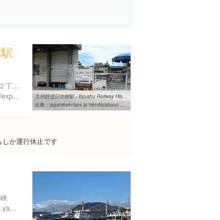
館駅
福岡県北九州市門司区清滝２丁目４
https://www.instagram.com/explore/locations/1008436427
九州鉄道記念館駅 - Kyushu Railway History Museum Station ...
出典：
japaneseclass.jp/trends/about/%E4%B9%9D%E5%B7%9E%E9%89%84%E9%81%93%E8%A8%98%E5%BF%B5%E9%A4%A8%E9%A7%85
らしか運行休止です
海峡
http://www.city.shimonoseki.yamaguchi.jp/kanko/