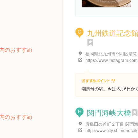
九州鉄道記念
G
内のおすすめ
潮風号の駅。今は 3月6日か
関門海峡大橋
H
内のおすすめ
彦島田の首町２丁目 関門