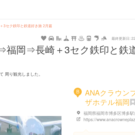
hot
type
star
camera
home
settings
profile
print
rank
mail
lock
calendar
access
＋3セク鉄印と鉄道好き旅 2月篇
最終更新日: 22/
e
walking
cycling
nature
stroll
art
camp
history
castle
temple
cafe
gourmet
onsen
outdoor
world
public bath
shopping
general
railr
⇒福岡⇒長崎＋3セク鉄印と鉄
heritage
store
go
て 周り観光しました。
ANAクラウン
B
ザホテル福岡