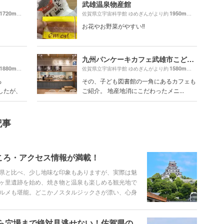
武雄温泉物産館
1720m
1950m
（徒歩29分）
佐賀県立宇宙科学館 ゆめぎんがより約
（徒歩33分）
お花やお野菜がやすい‼️
九州パンケーキカフェ武雄市こども図書館店
1880m
1580m
（徒歩32分）
佐賀県立宇宙科学館 ゆめぎんがより約
（徒歩27分）
ろ
その、子ども図書館の一角にあるカフェも
したが、
ご紹介。 地産地消にこだわったメニ...
記事
ころ・アクセス情報が満載！
県と比べ、少し地味な印象もありますが、実際は魅
ヶ里遺跡を始め、焼き物と温泉も楽しめる観光地で
ルメも堪能。どこかノスタルジックさが漂い、心身
定番や人気のオススメスポット、グルメやイベント
ら穴場まで絶対見逃せない！佐賀県の