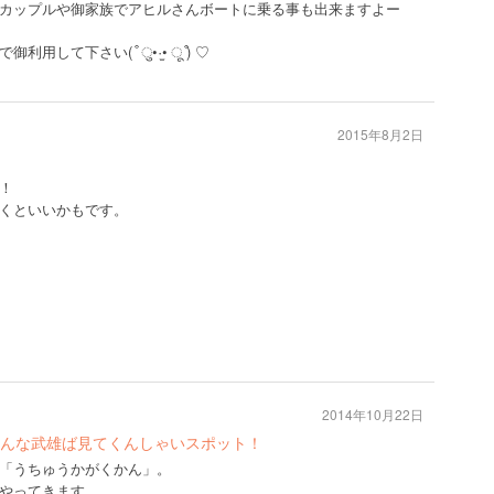
カップルや御家族でアヒルさんボートに乗る事も出来ますよー
て下さい( ͒ ु•·̫• ू ͒) ♡
2015年8月2日
！
くといいかもです。
2014年10月22日
んな武雄ば見てくんしゃいスポット！
「うちゅうかがくかん」。
やってきます。