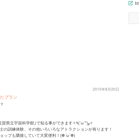
h
2015年8月20日
たプラン
？
そんな、宇宙の疑問は全てここ｢佐賀県立宇宙科学館｣で知る事ができます✧٩(ˊωˋ*)و✧
士の訓練体験、その他いろいろなアトラクションが有ります！
ップも隣接していて大変便利！(❁´ω`❁)