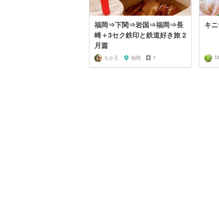
福岡⇒下関⇒岩国⇒福岡⇒長
キニ
崎＋3セク鉄印と鉄道好き旅 2
月篇
ちか王
福岡
7
T