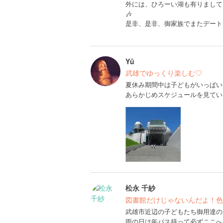
外には、ひろーい湖も有りまして
🎶
是非、是非、御家族でまたデートで御利用し
Yü
武雄でゆっくり楽しむ♡
夏休み期間中は子どもがいっぱい
あらかじめスケジュールを見てい
松永 千紗
図書館だけじゃないんだよ！色
武雄市近辺の子どもたち御用達の
雨の日は年パス持って必ずここへ