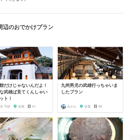
周辺のおでかけプラン
館だけじゃないんだよ！
九州男児の武雄行っちゃいま
な武雄ば見てくんしゃい
したプラン
ット！
永 千紗
佐賀
41
みかん
佐賀
56