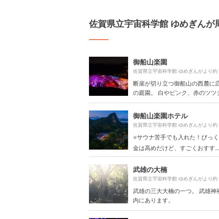
佐賀県立宇宙科学館 ゆめぎんが
御船山楽園
佐賀県立宇宙科学館 ゆめぎんがより約
断崖が切り立つ御船山の西麓に
の庭園。 白やピンク、赤のツツジな
御船山楽園ホテル
佐賀県立宇宙科学館 ゆめぎんがより約
⭐️サウナ苦手でも入れた！びっくり
金は高めだけど、すごくおすす..
武雄の大楠
佐賀県立宇宙科学館 ゆめぎんがより約
武雄の三大大楠の一つ。 武雄神
内にあります。