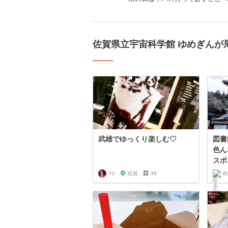
佐賀県立宇宙科学館 ゆめぎんが
武雄でゆっくり楽しむ♡
図書
色ん
スポ
Yü
佐賀
39
松