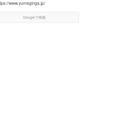
ttps://www.yumeginga.jp/
Googleで検索