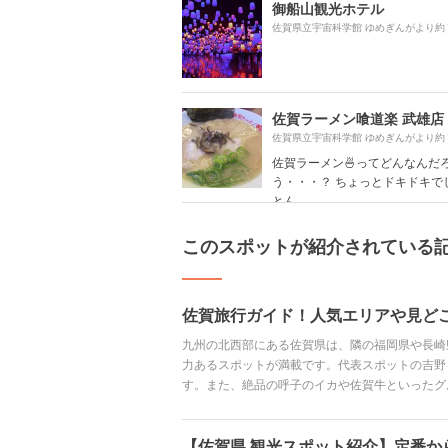
御船山観光ホテル
佐賀県立宇宙科学館 ゆめぎんがより約
佐賀ラーメン喰道楽 武雄店
佐賀県立宇宙科学館 ゆめぎんがより約
佐賀ラーメン🍜ってどんなんだ
う・・・？ ちょっとドキドキで
とん...
このスポットが紹介されている
佐賀旅行ガイド！人気エリアや見ど
九州の北西部にある佐賀県は、隣の福岡県や長崎
力あるスポットが満載です。代表スポットの吉野
す。また、絶品の呼子のイカや佐賀牛といったグ
の癒やしにぴったりな場所です。 今回は佐賀の
情報までご紹介します。
【佐賀県 観光スポット紹介】定番か