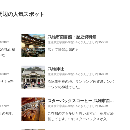
周辺の人気スポット
武雄市図書館・歴史資料館
1830m
1550m
（徒歩31分）
佐賀県立宇宙科学館 ゆめぎんがより約
（徒歩26分）
広がる山裾
広くて綺麗な館内✨
...
武雄神社
1830m
1680m
（徒歩31分）
佐賀県立宇宙科学館 ゆめぎんがより約
（徒歩28分）
！ ⭐️料
流鏑馬発祥の地。ランキング佐賀県ナンバ
ーワンの神社でした。
.
スターバックスコーヒー 武雄市図書館店（STARBUCKS COFFEE）
1770m
1560m
（徒歩30分）
佐賀県立宇宙科学館 ゆめぎんがより約
（徒歩27分）
社の敷地
ご存知の方も多いと思いますが、蔦屋が経
営してます。中にスターバックスが入...