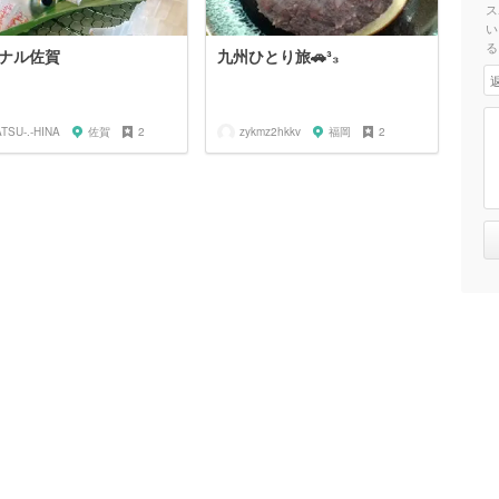
ス
い
る
ナル佐賀
九州ひとり旅🚗³₃
ATSU-.-HINA
佐賀
2
zykmz2hkkv
福岡
2