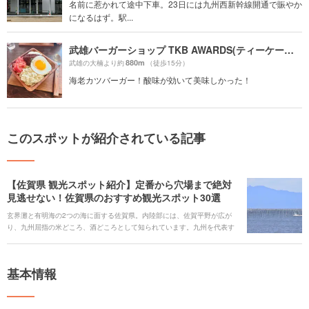
名前に惹かれて途中下車。23日には九州西新幹線開通で賑やか
になるはず。駅...
武雄バーガーショップ TKB AWARDS(ティーケービーアワーズ)
880m
武雄の大楠より約
（徒歩15分）
海老カツバーガー！酸味が効いて美味しかった！
このスポットが紹介されている記事
【佐賀県 観光スポット紹介】定番から穴場まで絶対
見逃せない！佐賀県のおすすめ観光スポット30選
玄界灘と有明海の2つの海に面する佐賀県。内陸部には、佐賀平野が広が
り、九州屈指の米どころ、酒どころとして知られています。九州を代表す
る、有田、伊万里、唐津の3つの「焼き物の里」が点在し、壮大な遺跡が見
られる吉野ケ里、名湯として名高い嬉野や武雄などの温泉もあり、見どこ
ろ満載です。新鮮がゆえに透けている呼子のイカは一度堪能してみたいも
基本情報
の。魅力たっぷりの佐賀県をご紹介します。