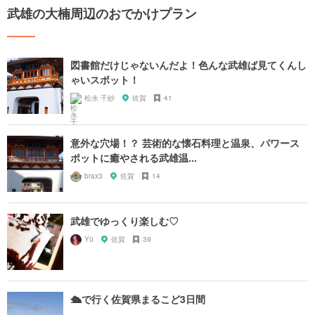
武雄の大楠周辺のおでかけプラン
図書館だけじゃないんだよ！色んな武雄ば見てくんし
ゃいスポット！
松永 千紗
佐賀
41
意外な穴場！？ 芸術的な懐石料理と温泉、パワース
ポットに癒やされる武雄温...
brax3
佐賀
14
武雄でゆっくり楽しむ♡
Yü
佐賀
39
🛳️で行く佐賀県まるこど3日間