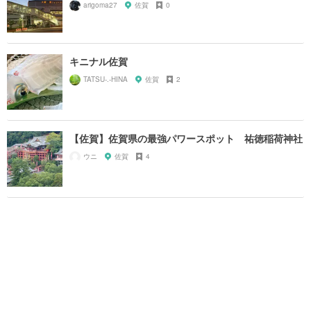
arigoma27
佐賀
0
キニナル佐賀
TATSU-.-HINA
佐賀
2
【佐賀】佐賀県の最強パワースポット 祐徳稲荷神社
ウニ
佐賀
4