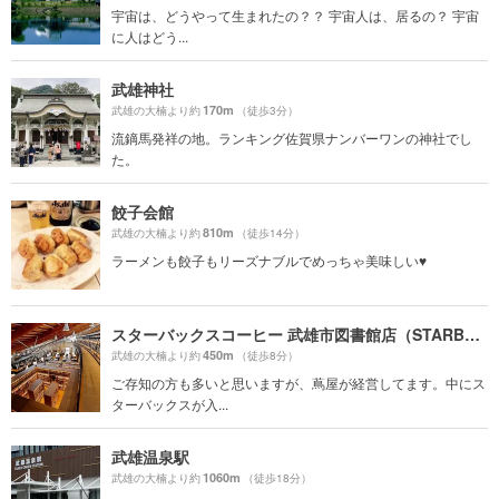
宇宙は、どうやって生まれたの？？ 宇宙人は、居るの？ 宇宙
に人はどう...
武雄神社
170m
武雄の大楠より約
（徒歩3分）
流鏑馬発祥の地。ランキング佐賀県ナンバーワンの神社でし
た。
餃子会館
810m
武雄の大楠より約
（徒歩14分）
ラーメンも餃子もリーズナブルでめっちゃ美味しい♥
スターバックスコーヒー 武雄市図書館店（STARBUCKS COFFEE）
450m
武雄の大楠より約
（徒歩8分）
ご存知の方も多いと思いますが、蔦屋が経営してます。中にス
ターバックスが入...
武雄温泉駅
1060m
武雄の大楠より約
（徒歩18分）