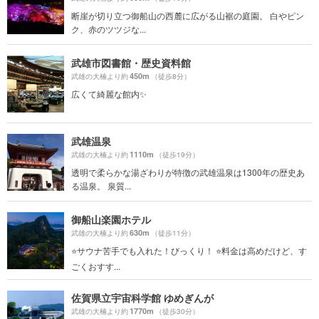
断崖が切り立つ御船山の西麓に広がる山裾の庭園。 白やピン
ク、赤のツツジな...
武雄市図書館・歴史資料館
450m
武雄の大楠より約
（徒歩8分）
広くて綺麗な館内✨
武雄温泉
1110m
武雄の大楠より約
（徒歩19分）
透明で柔らかな湯ざわりが特徴の武雄温泉は1300年の歴史あ
る温泉。 泉質...
御船山楽園ホテル
630m
武雄の大楠より約
（徒歩11分）
⭐️サウナ苦手でも入れた！びっくり！ ⭐️料金は高めだけど、す
ごくおすす...
佐賀県立宇宙科学館 ゆめぎんが
1770m
武雄の大楠より約
（徒歩30分）