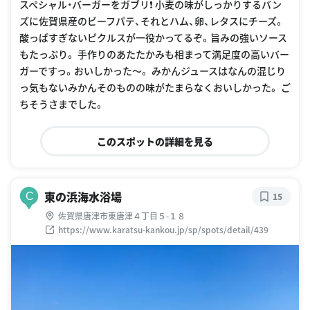
スペシャル・バーガーをガブリ❗️ 小麦の味がしっかりするバン
ズに佐賀県産のビーフパテ、それとハム、卵、レタスにチーズ。
酸っぱすぎないピクルスが一役かってるぞ。旨みの強いソース
もたっぷり。 手作りのあたたかみも相まって満足度の高いバー
ガーですっ。おいしかった〜。 みかんジュースはなんの混じり
っ気もないみかんそのものの味がたまらなくおいしかった。 ご
ちそうさまでした。
このスポットの詳細を見る
東の浜海水浴場
C
15
佐賀県唐津市東唐津４丁目５-１８
https://www.karatsu-kankou.jp/sp/spots/detail/439