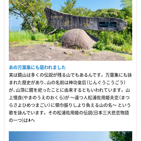
あの万葉集にも謳われました
実は鏡山は多くの伝説が残る山でもあるんです。 万葉集にも詠
まれた歴史があり、山の名前は神功皇后（じんぐうこうごう）
が、山頂に鏡を祀ったことに由来するともいわれています。 山
上憶良(やまのうえのおくら)が 〜遠つ人松浦佐用姫夫恋（まつ
らさよひめつまごい）に領巾振りしより負える山の名〜 という
歌を詠んでいます。 その松浦佐用姫の伝説(日本三大悲恋物語
の一つ)は⬇️へ