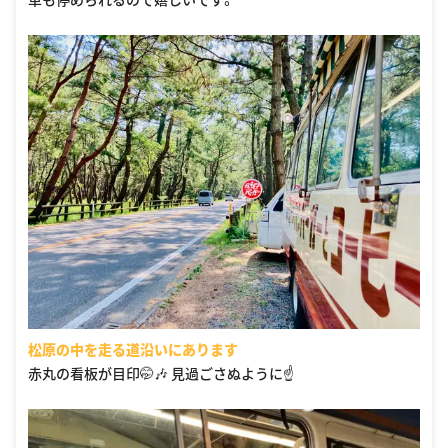
松原の中を走る道沿いにあります
赤丸の看板が目印🤭🎶 見過ごさぬように☝️