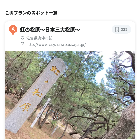
このプランのスポット一覧
虹の松原〜日本三大松原〜
A
232
佐賀県唐津市鏡
http://www.city.karatsu.saga.jp/