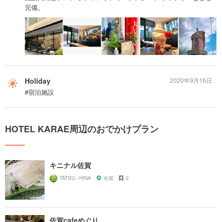
完備。
Holiday
2020年9月16日
#宿泊施設
HOTEL KARAE周辺のおでかけプラン
キニナル佐賀
TATSU-.-HINA
佐賀
2
佐賀cafeめぐり