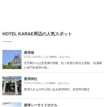
HOTEL KARAE周辺の人気スポット
唐津城
1090m
HOTEL KARAEより約
（徒歩19分）
天守閣からは玄海灘や壱岐、虹ノ松原の雄大な景観、 松浦橋
と城下町唐津の風...
唐津神社
550m
HOTEL KARAEより約
（徒歩10分）
唐津のまちの中心部にある唐津神社。奈良時代建立
唐津シーサイドホテル