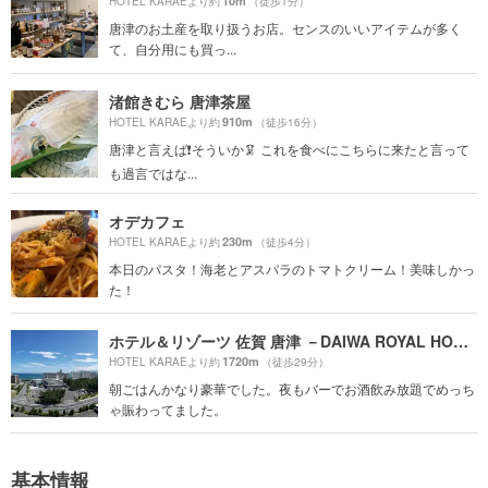
10m
HOTEL KARAEより約
（徒歩1分）
唐津のお土産を取り扱うお店。センスのいいアイテムが多く
て、自分用にも買っ...
渚館きむら 唐津茶屋
910m
HOTEL KARAEより約
（徒歩16分）
唐津と言えば❗️そういか🦑 これを食べにこちらに来たと言って
も過言ではな...
オデカフェ
230m
HOTEL KARAEより約
（徒歩4分）
本日のパスタ！海老とアスパラのトマトクリーム！美味しかっ
た！
ホテル＆リゾーツ 佐賀 唐津 －DAIWA ROYAL HOTEL－
1720m
HOTEL KARAEより約
（徒歩29分）
朝ごはんかなり豪華でした。夜もバーでお酒飲み放題でめっち
ゃ賑わってました。
基本情報