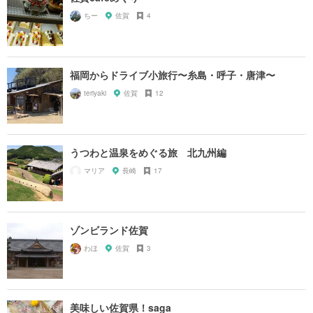
ちー
佐賀
4
福岡からドライブ小旅行〜糸島・呼子・唐津〜
teriyaki
佐賀
12
うつわと温泉をめぐる旅 北九州編
マリア
長崎
17
ゾンビランド佐賀
わほ
佐賀
3
美味しい佐賀県！saga