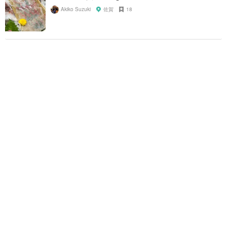
Akiko Suzuki
佐賀
18