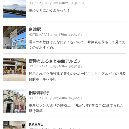
1880m
HOTEL KARAEより約
（徒歩32分）
眺めがとにかくよかった！
唐津駅
170m
HOTEL KARAEより約
（徒歩3分）
電車の本数はそんなに多くないので、時刻表を前もって見てお
くのがおすすめ。
唐津市ふるさと会館アルピノ
160m
HOTEL KARAEより約
（徒歩3分）
展示されてた施設建て替えのため一時こちら、アルピノの旧多
目的ホールへ移転...
旧唐津銀行
250m
HOTEL KARAEより約
（徒歩5分）
重厚なレンガ造りの建物…。 明治45年(1912年)に建てられた
銀行建築...
KARAE