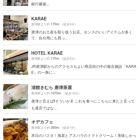
銀行建築...
KARAE
170m
唐津駅より約
（徒歩3分）
唐津のお土産を取り扱うお店。センスのいいアイテムが多く
て、自分用にも買っ...
HOTEL KARAE
170m
唐津駅より約
（徒歩3分）
JR唐津駅からのアクセスもよい商店街の中の複合施設「KARA
E」の一角に...
渚館きむら 唐津茶屋
1070m
唐津駅より約
（徒歩18分）
唐津と言えば❗️そういか🦑 これを食べにこちらに来たと言って
も過言ではな...
オデカフェ
380m
唐津駅より約
（徒歩7分）
本日のパスタ！海老とアスパラのトマトクリーム！美味しかっ