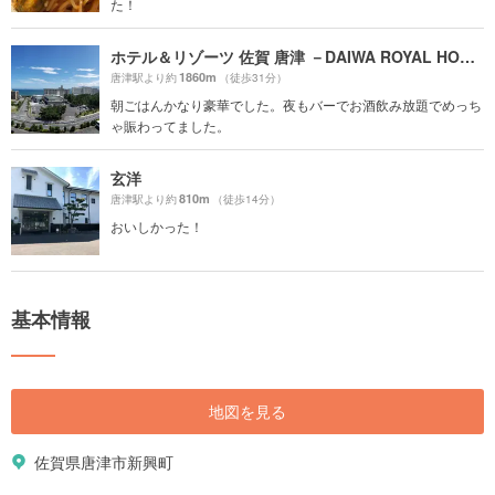
た！
ホテル＆リゾーツ 佐賀 唐津 －DAIWA ROYAL HOTEL－
1860m
唐津駅より約
（徒歩31分）
朝ごはんかなり豪華でした。夜もバーでお酒飲み放題でめっち
ゃ賑わってました。
玄洋
810m
唐津駅より約
（徒歩14分）
おいしかった！
基本情報
地図を見る
佐賀県唐津市新興町