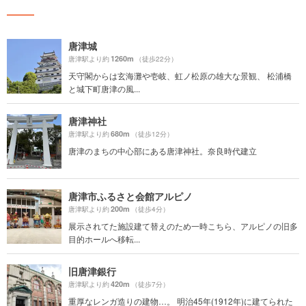
唐津城
1260m
唐津駅より約
（徒歩22分）
天守閣からは玄海灘や壱岐、虹ノ松原の雄大な景観、 松浦橋
と城下町唐津の風...
唐津神社
680m
唐津駅より約
（徒歩12分）
唐津のまちの中心部にある唐津神社。奈良時代建立
唐津市ふるさと会館アルピノ
200m
唐津駅より約
（徒歩4分）
展示されてた施設建て替えのため一時こちら、アルピノの旧多
目的ホールへ移転...
旧唐津銀行
420m
唐津駅より約
（徒歩7分）
重厚なレンガ造りの建物…。 明治45年(1912年)に建てられた