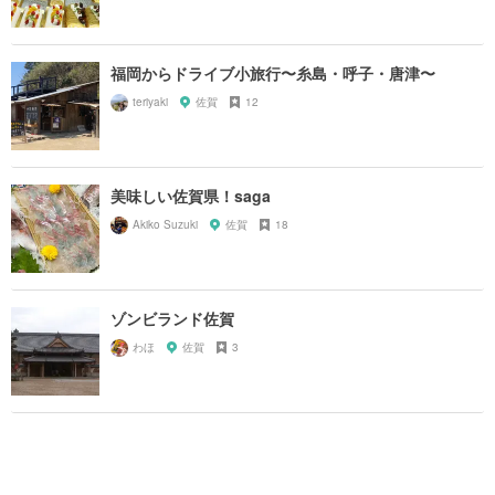
福岡からドライブ小旅行〜糸島・呼子・唐津〜
teriyaki
佐賀
12
美味しい佐賀県！saga
Akiko Suzuki
佐賀
18
ゾンビランド佐賀
わほ
佐賀
3