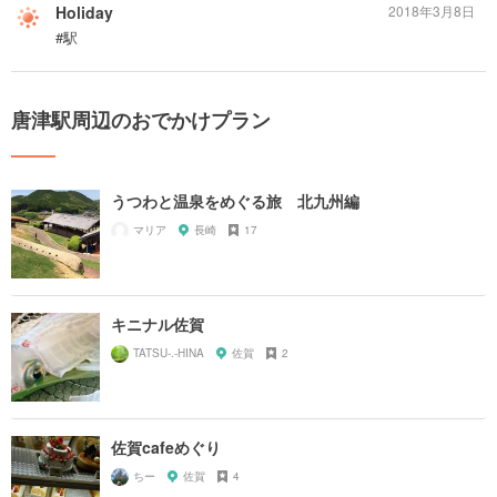
Holiday
2018年3月8日
#駅
唐津駅周辺のおでかけプラン
うつわと温泉をめぐる旅 北九州編
マリア
長崎
17
キニナル佐賀
TATSU-.-HINA
佐賀
2
佐賀cafeめぐり
ちー
佐賀
4