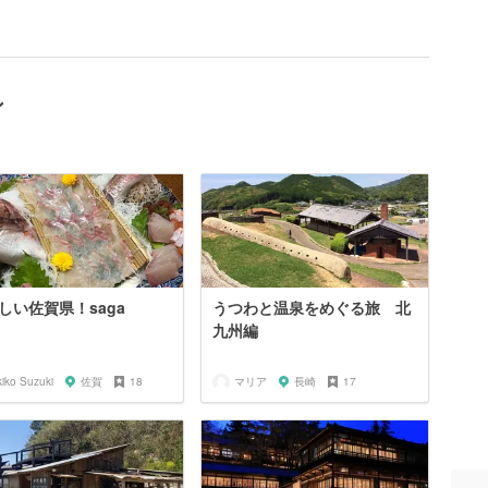
ン
しい佐賀県！saga
うつわと温泉をめぐる旅 北
九州編
iko Suzuki
佐賀
18
マリア
長崎
17