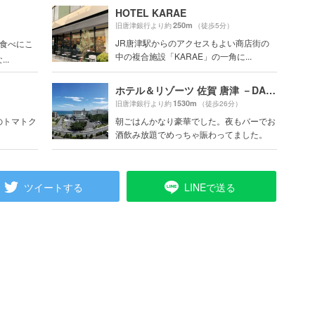
HOTEL KARAE
250m
旧唐津銀行より約
（徒歩5分）
JR唐津駅からのアクセスもよい商店街の
を食べにこ
中の複合施設「KARAE」の一角に...
..
ホテル＆リゾーツ 佐賀 唐津 －DAIWA ROYAL HOTEL－
1530m
旧唐津銀行より約
（徒歩26分）
のトマトク
朝ごはんかなり豪華でした。夜もバーでお
酒飲み放題でめっちゃ賑わってました。
ツイートする
LINEで送る