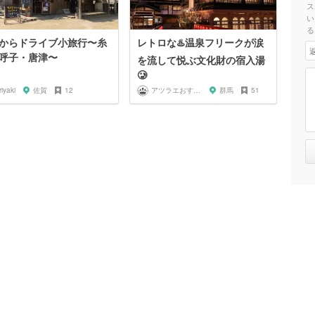
ス
い
る
からドライブ小旅行〜糸
レトロな♨️温泉フリークが涙
呼子・唐津〜
を流して悦ぶ文化財の宿入湯
🥲
riyaki
佐賀
12
アツラエおすすめ旅プラン！
群馬
51