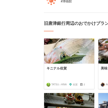
#博物館
旧唐津銀行周辺のおでかけプラ
キニナル佐賀
美味
TATSU-.-HINA
佐賀
2
Ak