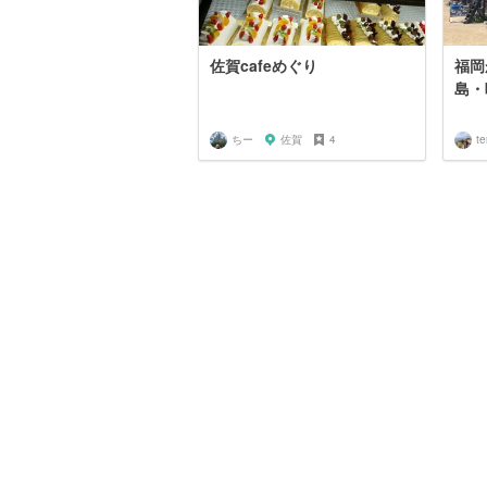
佐賀cafeめぐり
福岡
島・
ちー
佐賀
4
te