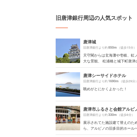
旧唐津銀行周辺の人気スポット
唐津城
850m
旧唐津銀行より約
（徒歩15分）
天守閣からは玄海灘や壱岐、虹
大な景観、 松浦橋と城下町唐津の風
唐津シーサイドホテル
1690m
旧唐津銀行より約
（徒歩29分
眺めがとにかくよかった！
唐津市ふるさと会館アルピ
330m
旧唐津銀行より約
（徒歩6分）
展示されてた施設建て替えのた
ら、アルピノの旧多目的ホールへ移