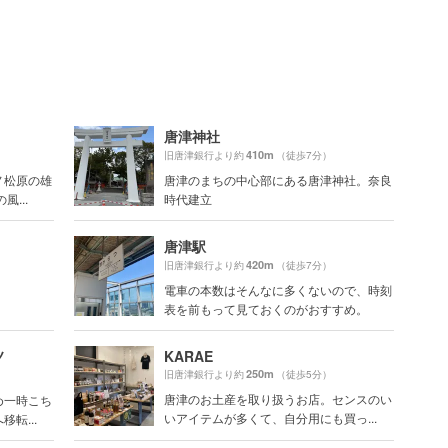
唐津神社
410m
旧唐津銀行より約
（徒歩7分）
ノ松原の雄
唐津のまちの中心部にある唐津神社。奈良
...
時代建立
唐津駅
420m
）
旧唐津銀行より約
（徒歩7分）
電車の本数はそんなに多くないので、時刻
表を前もって見ておくのがおすすめ。
ノ
KARAE
250m
旧唐津銀行より約
（徒歩5分）
唐津のお土産を取り扱うお店。センスのい
め一時こち
いアイテムが多くて、自分用にも買っ...
転...