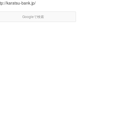
tp://karatsu-bank.jp/
Googleで検索