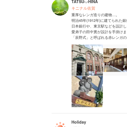
TATSU-.-HINA
キニナル佐賀
重厚なレンガ造りの建物…。
明治45年(1912年)に建てら
日本銀行や、東京駅などを設計し
愛弟子の田中實が設計を手掛けま
「辰野式」と呼ばれる赤レンガの
Holiday