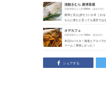
渚館きむら 唐津茶屋
690m
旧唐津銀行より約
（徒歩12分）
唐津と言えば❗️そういか🦑 これ
ちらに来たと言っても過言ではな.
オデカフェ
160m
旧唐津銀行より約
（徒歩3分）
本日のパスタ！海老とアスパラ
リーム！美味しかった！
シェアする